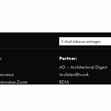
:
Partner:
AD – Architectural Digest
inweise
Architect@work
hinweise Zoom
BDIA
bestimmung