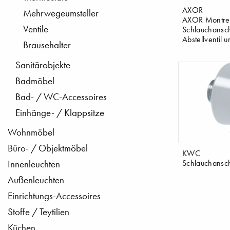
AXOR
Mehrwegeumsteller
AXOR Montreux
Ventile
Schlauchansch
Abstellventil 
Brausehalter
Sanitärobjekte
Badmöbel
Bad- / WC-Accessoires
Einhänge- / Klappsitze
Wohnmöbel
Büro- / Objektmöbel
KWC
Schlauchansch
Innenleuchten
Außenleuchten
Einrichtungs-Accessoires
Stoffe / Teytilien
Küchen