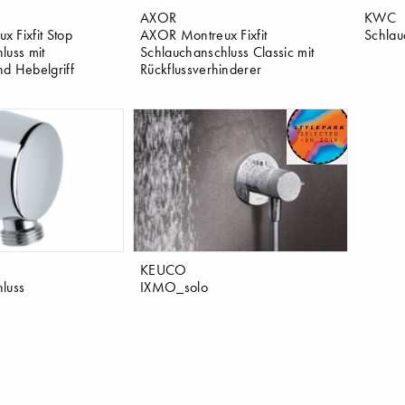
AXOR
KWC
 Fixfit Stop
AXOR Montreux Fixfit
Schlau
luss mit
Schlauchanschluss Classic mit
und Hebelgriff
Rückflussverhinderer
KEUCO
luss
IXMO_solo