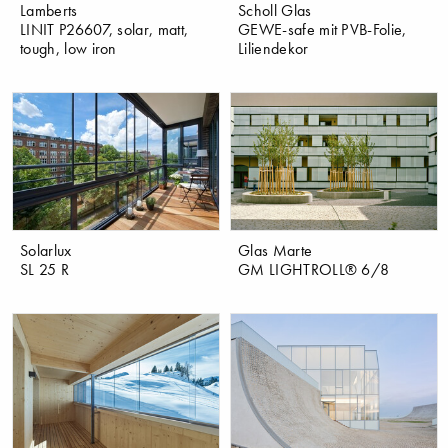
Lamberts
Scholl Glas
LINIT P26607, solar, matt,
GEWE-safe mit PVB-Folie,
tough, low iron
Liliendekor
Solarlux
Glas Marte
SL 25 R
GM LIGHTROLL® 6/8