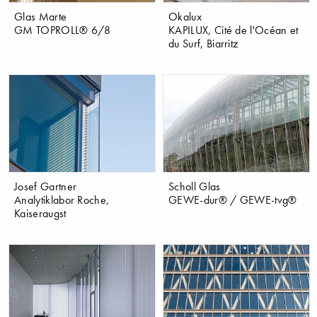
Glas Marte
Okalux
GM TOPROLL® 6/8
KAPILUX, Cité de l'Océan et
du Surf, Biarritz
Josef Gartner
Scholl Glas
Analytiklabor Roche,
GEWE-dur® / GEWE-tvg®
Kaiseraugst