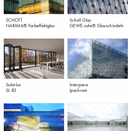
SCHOTT
Scholl Glas
NARIMA® Farbeffektglas
GEWE-safe® Glasschindeln
Solarlux
Interpane
SL 82
ipachrom