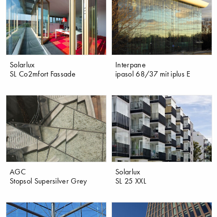
Solarlux
Interpane
SL Co2mfort Fassade
ipasol 68/37 mit iplus E
AGC
Solarlux
Stopsol Supersilver Grey
SL 25 XXL