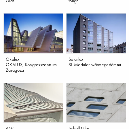
Glas
tough
Okalux
Solarlux
OKALUX, Kongresszentrum,
SL Modular wärmegedämmt
Zaragoza
AGC
Scholl Glas