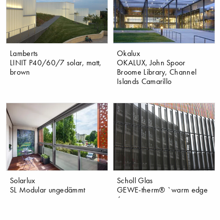
Lamberts
Okalux
LINIT P40/60/7 solar, matt,
OKALUX, John Spoor
brown
Broome Library, Channel
Islands Camarillo
Solarlux
Scholl Glas
SL Modular ungedämmt
GEWE-therm® `warm edge
´