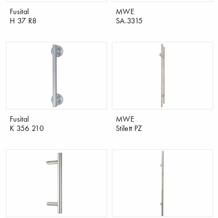
Fusital
MWE
H 37 R8
SA.3315
Fusital
MWE
K 356 210
Stilett PZ