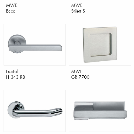
MWE
MWE
Ecco
Stilett S
Fusital
MWE
H 343 R8
GR.7700