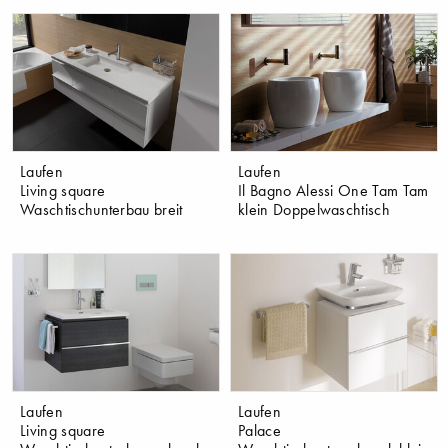
Laufen
Laufen
Living square
Il Bagno Alessi One Tam Tam
Waschtischunterbau breit
klein Doppelwaschtisch
Laufen
Laufen
Living square
Palace