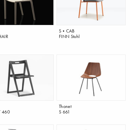
S•CAB
HAIR
FINN Stuhl
Thonet
 460
S 661