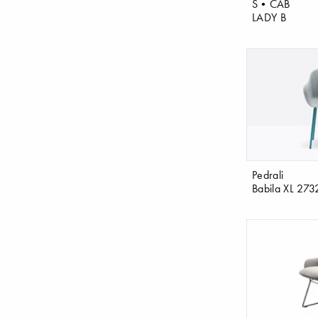
S•CAB
LADY B
Pedrali
Babila XL 273