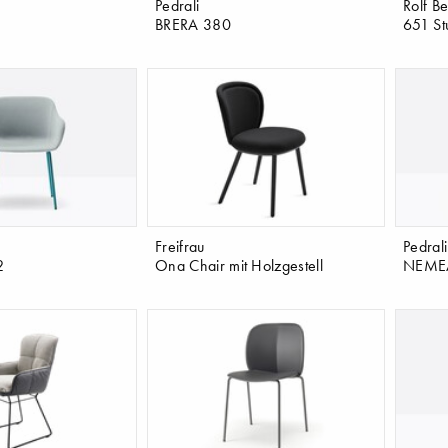
Pedrali
Rolf B
BRERA 380
651 St
Freifrau
Pedrali
2
Ona Chair mit Holzgestell
NEMEA