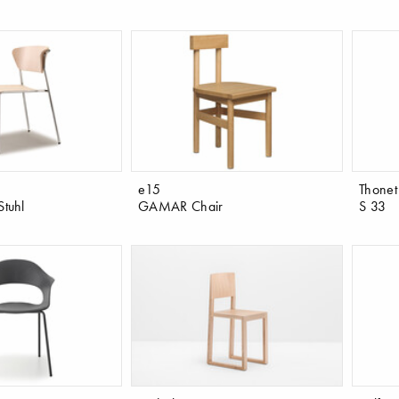
e15
Thonet
tuhl
GAMAR Chair
S 33