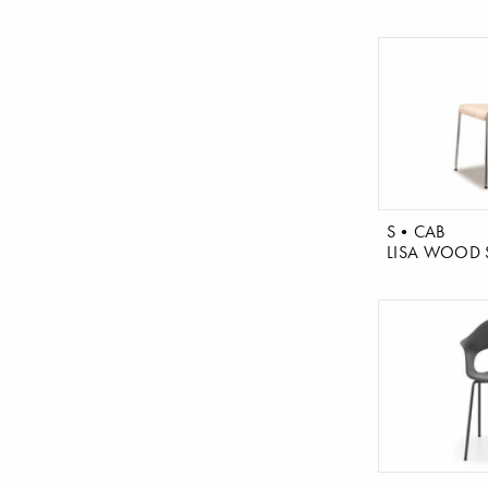
S•CAB
LISA WOOD S