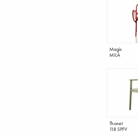
Magis
MILÀ
Thonet
118 SPFV