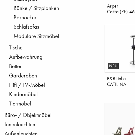
Arper
Bänke / Sitzplanken
Catifa (RE) 4
Barhocker
Schlafsofas
Modulare Sitzmöbel
Tische
Aufbewahrung
Betten
NEU
Garderoben
B&B Italia
CATILINA
Hifi / TV-Möbel
Kindermöbel
Tiermöbel
Büro- / Objektmöbel
Innenleuchten
Außenleuchten