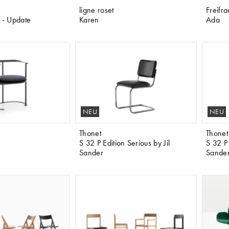
ligne roset
Freifra
6 - Update
Karen
Ada
NEU
NEU
Thonet
Thonet
S 32 P Edition Serious by Jil
S 32 P 
Sander
Sande