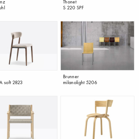
enz
Thonet
uhl
S 220 SPF
Brunner
 soft 2823
milanolight 5206