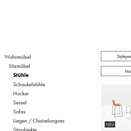
Stylepa
Wohnmöbel
Sitzmöbel
Ma
Stühle
Schaukelstühle
Hocker
Sessel
Sofas
Liegen / Chaiselongues
NEU
Sitzobjekte