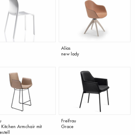
Alias
new lady
u
Freifrau
 Kitchen Armchair mit
Grace
stell