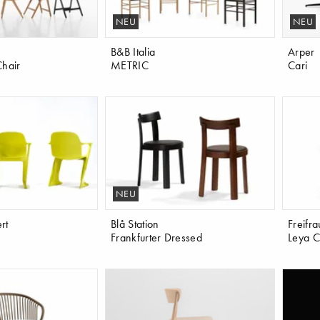
NEU
NEU
B&B Italia
Arper
Chair
METRIC
Cari
NEU
rt
Blå Station
Freifra
Frankfurter Dressed
Leya C