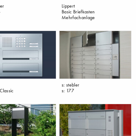
ler
Lippert
S
Basic Briefkasten
Mehrfachanlage
s: stebler
Classic
s: 177