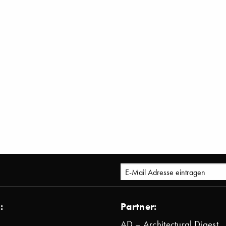
:
Partner:
AD – Architectural Digest