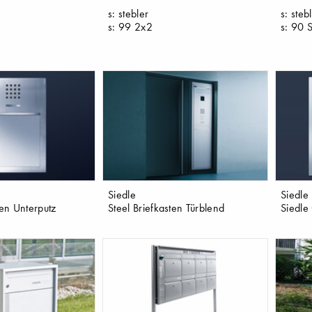
s: stebler
s: steb
s: 99 2x2
s: 90 
Siedle
Siedle
ten Unterputz
Steel Briefkasten Türblend
Siedle 