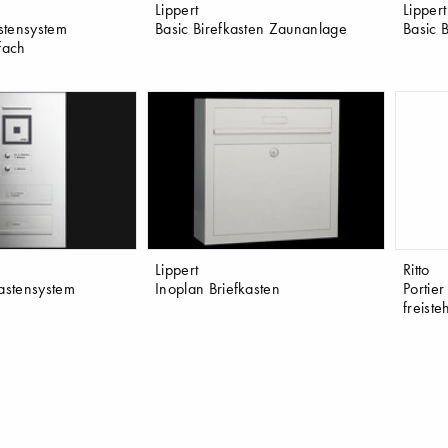
Lippert
Lippert
astensystem
Basic Birefkasten Zaunanlage
Basic B
fach
Lippert
Ritto
kastensystem
Inoplan Briefkasten
Portier
freist