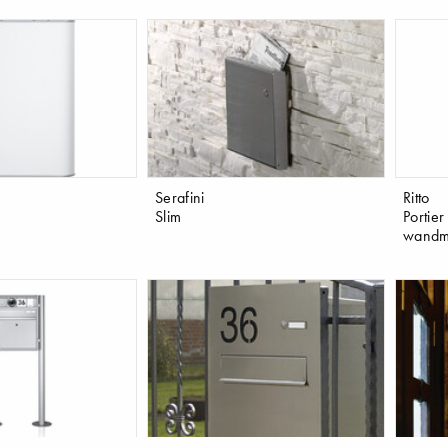
Serafini
Ritto
Slim
Portier
wandmo