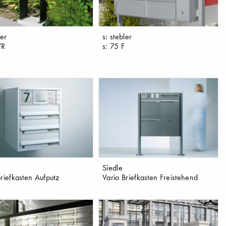
ler
s: stebler
VR
s: 75 F
Siedle
Briefkasten Aufputz
Vario Briefkasten Freistehend