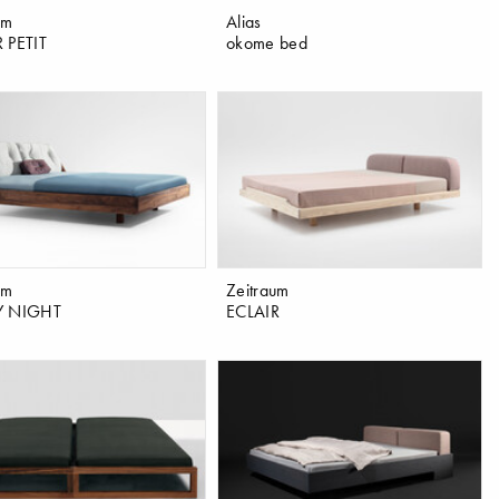
um
Alias
 PETIT
okome bed
um
Zeitraum
Y NIGHT
ECLAIR