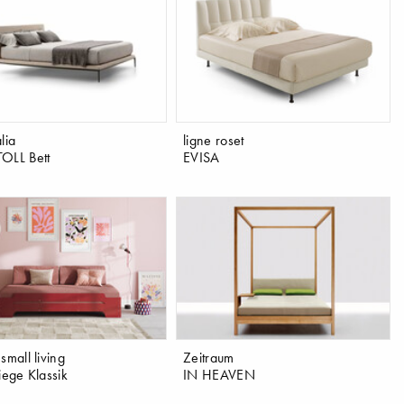
lia
ligne roset
OLL Bett
EVISA
small living
Zeitraum
iege Klassik
IN HEAVEN