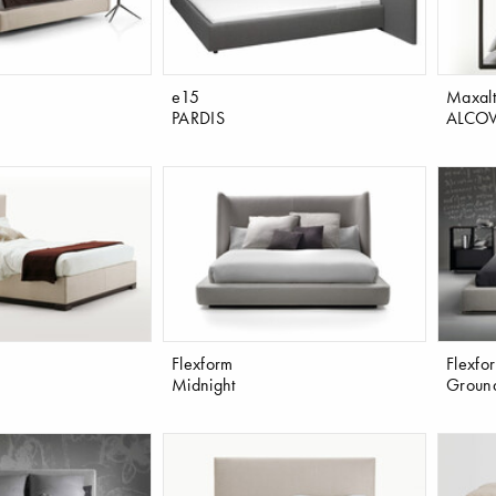
e15
Maxal
PARDIS
ALCO
Flexform
Flexfo
Midnight
Ground