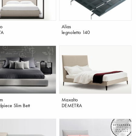
to
Alias
VA
legnoletto 140
rm
Maxalto
piece Slim Bett
DEMETRA