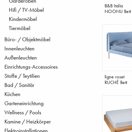
Garderoben
B&B Italia
Hifi / TV-Möbel
NOONU Bett
Kindermöbel
Tiermöbel
Büro- / Objektmöbel
Innenleuchten
Außenleuchten
Einrichtungs-Accessoires
Stoffe / Teytilien
ligne roset
RUCHÉ Bett
Bad / Sanitär
Küchen
Garteneinrichtung
Wellness / Pools
Kamine / Heizkörper
Elektroinstallationen