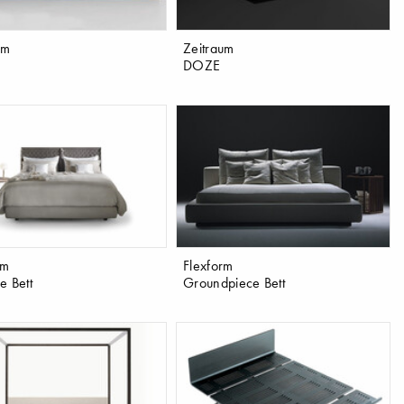
um
Zeitraum
T
DOZE
rm
Flexform
e Bett
Groundpiece Bett