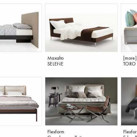
Maxalto
[more]
SELENE
TORO
Flexform
Flexfo