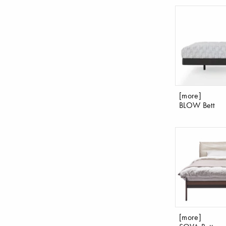
[more]
BLOW Bett
[more]