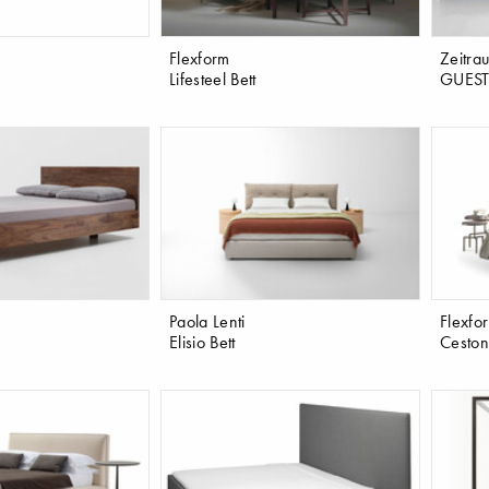
Flexform
Zeitra
Lifesteel Bett
GUES
Paola Lenti
Flexfo
Elisio Bett
Ceston