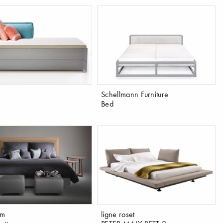
Schellmann Furniture
Bed
rm
ligne roset