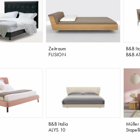
Zeitraum
B&B Ita
FUSION
B&B AT
B&B Italia
Müller 
E
ALYS 10
Stapell