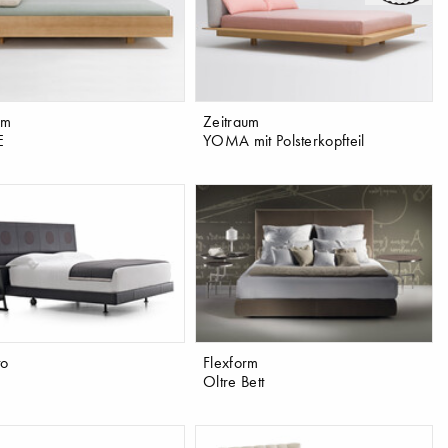
um
Zeitraum
E
YOMA mit Polsterkopfteil
to
Flexform
Oltre Bett