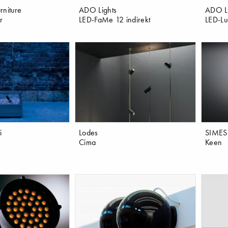
rniture
ADO Lights
ADO Li
r
LED-FaMe 12 indirekt
LED-Lu
i
Lodes
SIMES
Cima
Keen