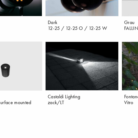
Dark
Grau
12-25 / 12-25 O / 12-25 W
FALLI
Castaldi Lighting
Fontan
surface mounted
zack/LT
Vitro