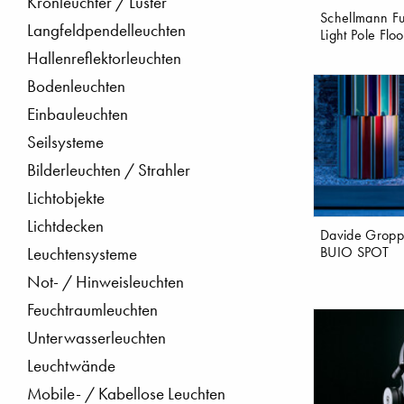
Kronleuchter / Lüster
Schellmann Fu
Langfeldpendelleuchten
Light Pole Floo
Hallenreflektorleuchten
Bodenleuchten
Einbauleuchten
Seilsysteme
Bilderleuchten / Strahler
Lichtobjekte
Lichtdecken
Davide Gropp
BUIO SPOT
Leuchtensysteme
Not- / Hinweisleuchten
Feuchtraumleuchten
Unterwasserleuchten
Leuchtwände
Mobile- / Kabellose Leuchten