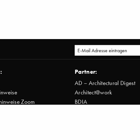
:
Partner:
AD – Architectural Digest
inweise
Architect@work
hinweise Zoom
BDIA
bestimmung