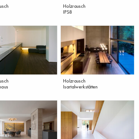
usch
Holzrausch
IPS8
usch
Holzrausch
haus
Isartalwerkstätten