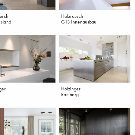
usch
Holzrausch
Island
G13 Innenausbau
ger
Holzinger
Romberg