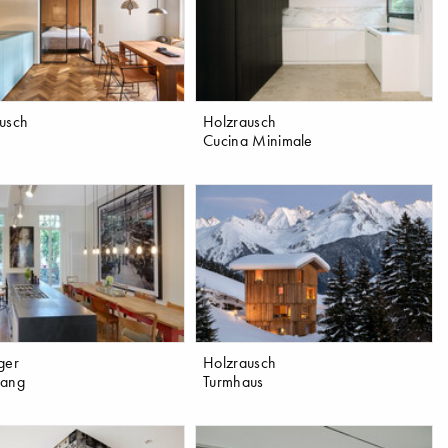
usch
Holzrausch
Cucina Minimale
ger
Holzrausch
gang
Turmhaus