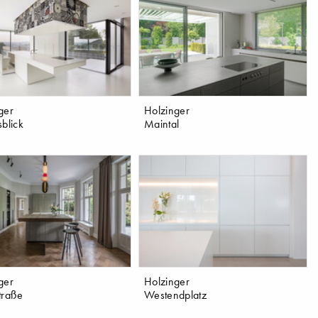
ger
Holzinger
sblick
Maintal
ger
Holzinger
traße
Westendplatz