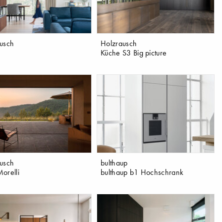
usch
Holzrausch
Küche S3 Big picture
usch
bulthaup
orelli
bulthaup b1 Hochschrank