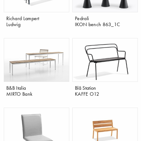
Richard Lampert
Pedrali
Ludwig
IKON bench 863_1C
B&B Italia
Blå Station
MIRTO Bank
KAFFE O12