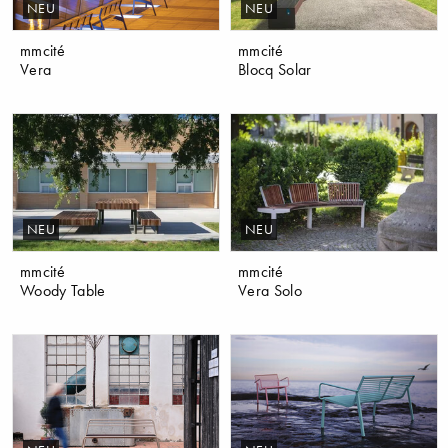
NEU
NEU
mmcité
mmcité
Vera
Blocq Solar
NEU
NEU
mmcité
mmcité
Woody Table
Vera Solo