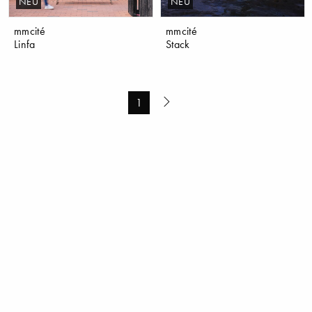
NEU
NEU
mmcité
mmcité
Linfa
Stack
1