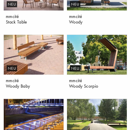
NEU
NEU
mmcité
mmcité
Stack Table
Woody
NEU
NEU
mmcité
mmcité
Woody Baby
Woody Scorpio