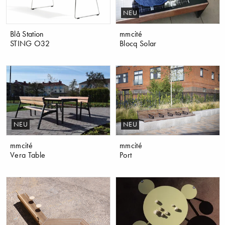
NEU
Blå Station
mmcité
STING O32
Blocq Solar
NEU
NEU
mmcité
mmcité
Vera Table
Port