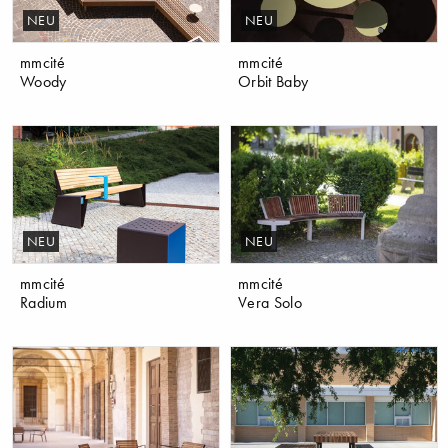
NEU
NEU
mmcité
mmcité
Woody
Orbit Baby
NEU
NEU
mmcité
mmcité
Radium
Vera Solo