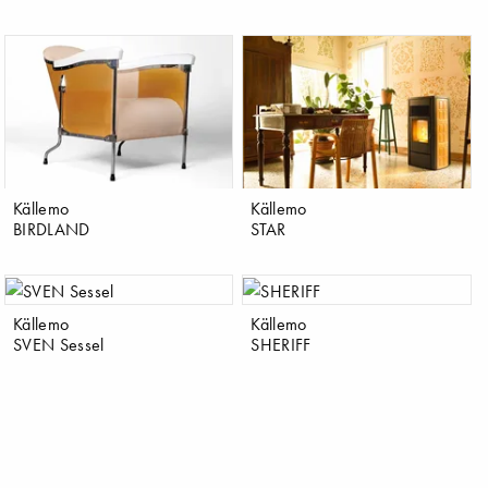
Källemo
Källemo
BIRDLAND
STAR
Källemo
Källemo
SVEN Sessel
SHERIFF