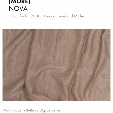
[MORE]
NOVA
Entwurfsjahr: 2001 | Design:
Bernhard Müller
Wohnmöbel
›
Betten
›
Doppelbetten