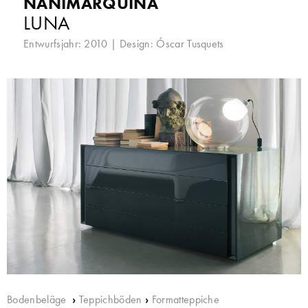
NANIMARQUINA
LUNA
Entwurfsjahr: 2010 | Design:
Óscar Tusquets
Bodenbeläge
›
Teppichböden
›
Formatteppiche