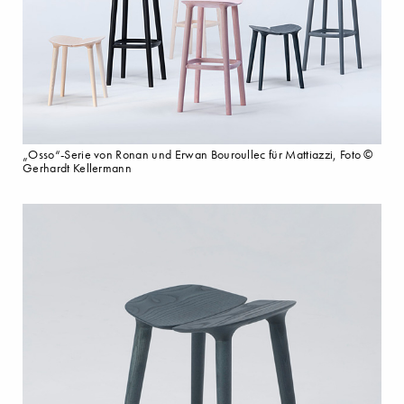
„Osso“-Serie von Ronan und Erwan Bouroullec für Mattiazzi, Foto ©
Gerhardt Kellermann