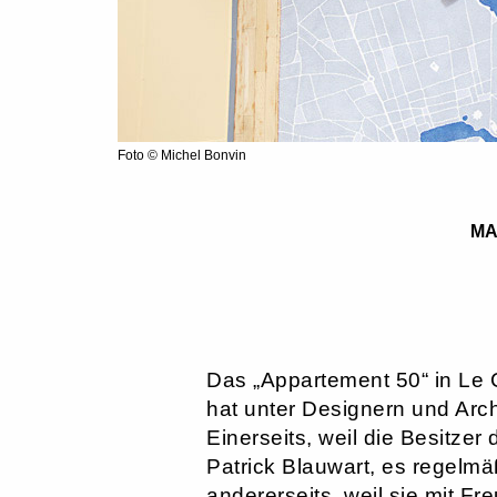
Foto © Michel Bonvin
MA
Das „Appartement 50“ in Le C
hat unter Designern und Arc
Einerseits, weil die Besitze
Patrick Blauwart, es regelmä
andererseits, weil sie mit F