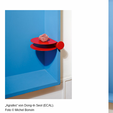
„Agrafes“ von Dong-In Seol (ECAL).
Foto © Michel Bonvin