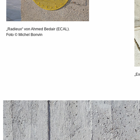
„Radieux“ von Ahmed Bedair (ECAL).
Foto © Michel Bonvin
„Ex