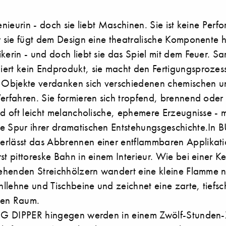
genieurin - doch sie liebt Maschinen. Sie ist keine Per
r sie fügt dem Design eine theatralische Komponente hi
kerin - und doch liebt sie das Spiel mit dem Feuer. S
ert kein Endprodukt, sie macht den Fertigungsprozes
e Objekte verdanken sich verschiedenen chemischen 
Verfahren. Sie formieren sich tropfend, brennend ode
nd oft leicht melancholische, ephemere Erzeugnisse -
ne Spur ihrer dramatischen Entstehungsgeschichte.I
rlässt das Abbrennen einer entflammbaren Applikatio
st pittoreske Bahn in einem Interieur. Wie bei einer K
stehenden Streichhölzern wandert eine kleine Flamme
llehne und Tischbeine und zeichnet eine zarte, tiefs
den Raum.
BIG DIPPER hingegen werden in einem Zwölf-Stunden-Z