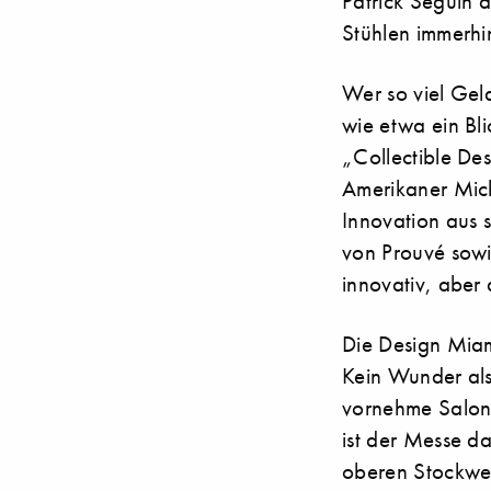
Patrick Seguin a
Stühlen immerh
Wer so viel Geld
wie etwa ein Bl
„Collectible Des
Amerikaner Mich
Innovation aus s
von Prouvé sowi
innovativ, aber
Die Design Miam
Kein Wunder als
vornehme Salon
ist der Messe d
oberen Stockwer