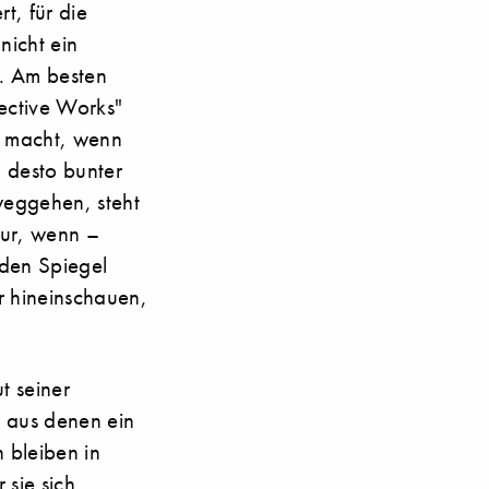
t, für die
nicht ein
t. Am besten
lective Works"
es macht, wenn
 desto bunter
weggehen, steht
nur, wenn –
 den Spiegel
er hineinschauen,
t seiner
, aus denen ein
 bleiben in
sie sich