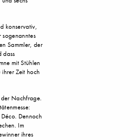
h und sechs
nd konservativ,
ür sogenanntes
sten Sammler, der
d dass
umne mit Stühlen
ihrer Zeit hoch
t der Nachfrage.
itätenmesse:
t Déco. Dennoch
echen. Im
ewinner ihres