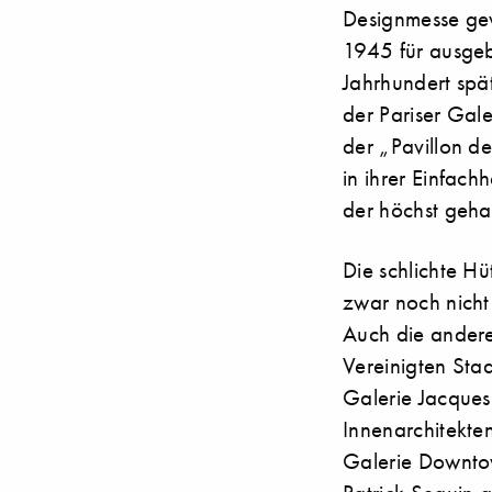
Designmesse gew
1945 für ausgeb
Jahrhundert spä
der Pariser Gal
der „Pavillon de
in ihrer Einfach
der höchst gehan
Die schlichte H
zwar noch nicht
Auch die andere
Vereinigten Staa
Galerie Jacques
Innenarchitekte
Galerie Downtown