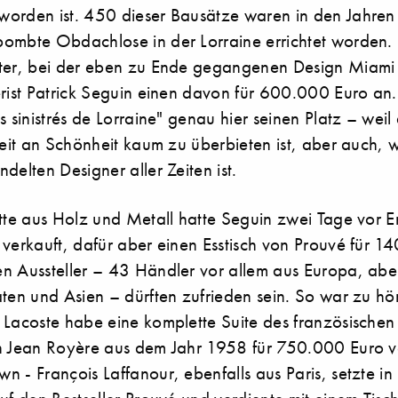
orden ist. 450 dieser Bausätze waren in den Jahre
ombte Obdachlose in der Lorraine errichtet worden. 
ter, bei der eben zu Ende gegangenen Design Miami 
erist Patrick Seguin einen davon für 600.000 Euro an
s sinistrés de Lorraine" genau hier seinen Platz – weil
heit an Schönheit kaum zu überbieten ist, aber auch, w
delten Designer aller Zeiten ist.
ütte aus Holz und Metall hatte Seguin zwei Tage vor 
 verkauft, dafür aber einen Esstisch von Prouvé für 1
n Aussteller – 43 Händler vor allem aus Europa, abe
ten und Asien – dürften zufrieden sein. So war zu hör
 Lacoste habe eine komplette Suite des französischen
n Jean Royère aus dem Jahr 1958 für 750.000 Euro ve
 - François Laffanour, ebenfalls aus Paris, setzte in