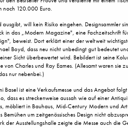
uf den Bestseller Prouvé und verdiente mit einem Tisc
in noch 120.000 Euro.
 ausgibt, will kein Risiko eingehen. Designsammler si
ick in das „Modern Magazine", eine Fachzeitschrift f
ign", beweist. Dort erklärt einer der weltweit wichtig
ael Boyd, dass neu nicht unbedingt gut bedeutet un
einer Sicht überbewertet wird. Bebildert ist seine Kol
e von Charles und Ray Eames. (Allesamt waren sie zu 
 das nur nebenbei.)
i Basel ist eine Verkaufsmesse und das Angebot folg
o, dass es streckenweise aussah wie auf einer Antiqu
s, möbliert in Bauhaus, Mid-Century Modern und Ar
as Bemühen um zeitgenössisches Design nicht abzuspr
k der Ausstellungshalle zeigte die Messe auch die G