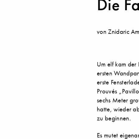
Die F
von Znidaric Am
Um elf kam der 
ersten Wandpane
erste Fensterla
Prouvés „Pavill
sechs Meter gro
hatte, wieder a
zu beginnen.
Es mutet eigena