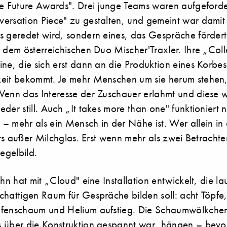
he Future Awards". Drei junge Teams waren aufgeforder
ersation Piece" zu gestalten, und gemeint war damit 
s geredet wird, sondern eines, das Gespräche förder
 dem österreichischen Duo Mischer'Traxler. Ihre „Col
ine, die sich erst dann an die Produktion eines Korb
eit bekommt. Je mehr Menschen um sie herum stehen,
Wenn das Interesse der Zuschauer erlahmt und diese 
der still. Auch „It takes more than one" funktioniert 
– mehr als ein Mensch in der Nähe ist. Wer allein in
chts außer Milchglas. Erst wenn mehr als zwei Betracht
iegelbild.
hn hat mit „Cloud" eine Installation entwickelt, die lau
chattigen Raum für Gespräche bilden soll: acht Töpfe
fenschaum und Helium aufstieg. Die Schaumwölkchen
 über die Konstruktion gespannt war, hängen – bevor 