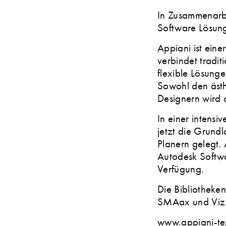
In Zusammenarbe
Software Lösung
Appiani ist eine
verbindet tradit
flexible Lösung
Sowohl den ästh
Designern wird 
In einer intens
jetzt die Grundl
Planern gelegt.
Autodesk Softw
Verfügung.
Die Bibliothek
SMAax und Viz v
www.appiani-te