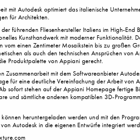
it mit Autodesk optimiert das italienische Unterneh
en für Architekten.
r der führenden Fliesenhersteller Italiens im High-End 
ionelles Kunsthandwerk mit moderner Funktionalität. D
en vom einen Zentimeter Mosaikstein bis zu großen G
etischen als auch den technischen Ansprüchen von A
die Produktpalette von Appiani gerecht.
iven Zusammenarbeit mit dem Softwareanbieter Autode
age für eine deutliche Vereinfachung der Arbeit von 
 Ab sofort stehen auf der Appiani Homepage fertige Bi
are und sämtliche anderen kompatiblen 3D-Program
en können heruntergeladen werden und mit den Prog
on Autodesk in die eigenen Entwürfe integriert werd
xture.com