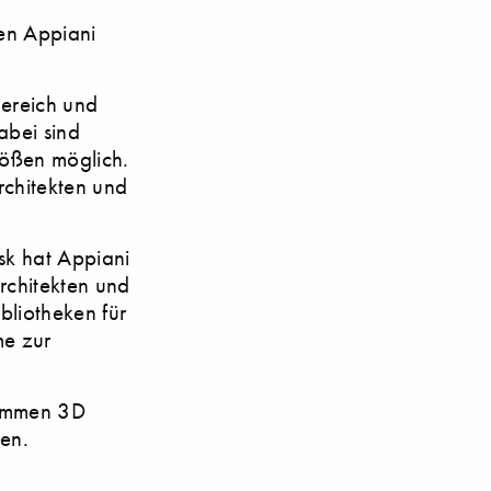
men Appiani
Bereich und
abei sind
rößen möglich.
rchitekten und
sk hat Appiani
Architekten und
bliotheken für
me zur
rammen 3D
en.