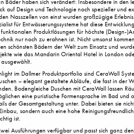
n Bäder haben sich verändert: Insbesondere in den le
lick auf Design und Technologie noch spezieller und ex
en Nasszellen von einst wurden großzügige Erlebnis
ialist für Entwässerungssysteme hat diese Entwicklung
t funktionalen Produktlösungen für höchste (Design-)A
echnik nur noch zu erahnen ist. Nicht umsonst komme
den schönsten Bädern der Welt zum Einsatz und wurde
jekte wie das Mandarin Oriental Hotel in London ode
i ausgewählt.
hlight im Dallmer Produktportfolio sind CeraWall Syst
schen – elegant gestaltete Abläufe, die fast in der 
nden. Bodengleiche Duschen mit CeraWall lassen Rä
öglichen eine puristische Formensprache im Bad und 
ails der Gesamtgestaltung unter. Dabei bieten sie nic
Einbau, sondern auch eine hohe Reinigungsfreundlichk
chtig ist.
 zwei Ausführungen verfügbar und passt sich ganz den