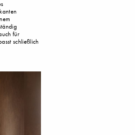
es
rkanten
inem
ständig
auch für
asst schließlich