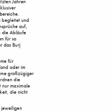
tzten Jahren
klusiver
bereiche.
 begleitet und
nsprüche auf,
n die Abläufe
n für so
r das Burj
eme für
Wand oder im
ume großzügiger
ordnen die
ht nur maximale
eit, die nicht
 jeweiligen