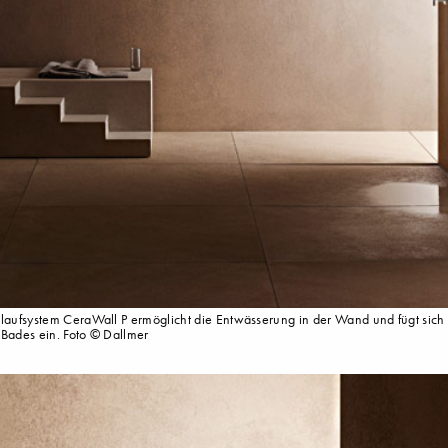
aufsystem CeraWall P ermöglicht die Entwässerung in der Wand und fügt sich p
 Bades ein. Foto © Dallmer