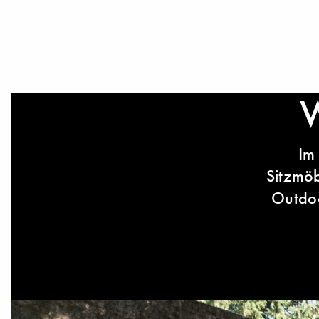
W
Im
Sitzmöb
Outdoo