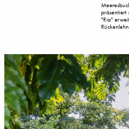
Meeresbuch
präsentiert
"Ria" erwei
Rückenlehne