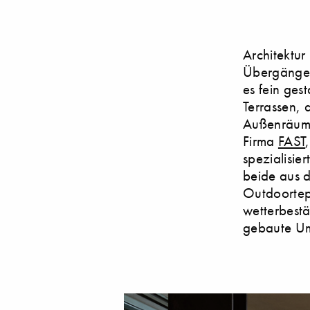
Architektur
Übergänge 
es fein ges
Terrassen, 
Außenräume 
Firma
FAST
spezialisier
beide aus d
Outdoortepp
wetterbestä
gebaute Um