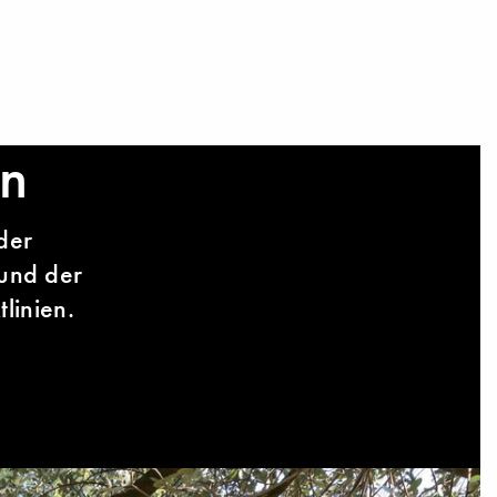
en
der
 und der
linien.