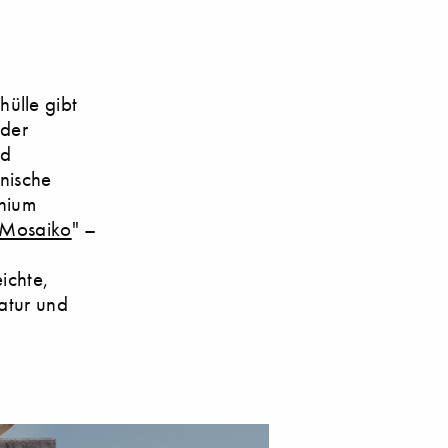
ülle gibt
oder
nd
enische
inium
Mosaiko
" –
eichte,
atur und