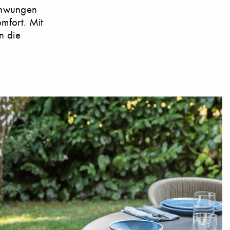
chwungen
mfort. Mit
n die