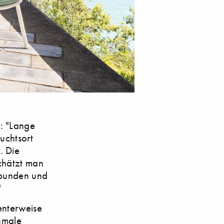
: "Lange
uchtsort
. Die
schätzt man
erbunden und
"
enterweise
chmale