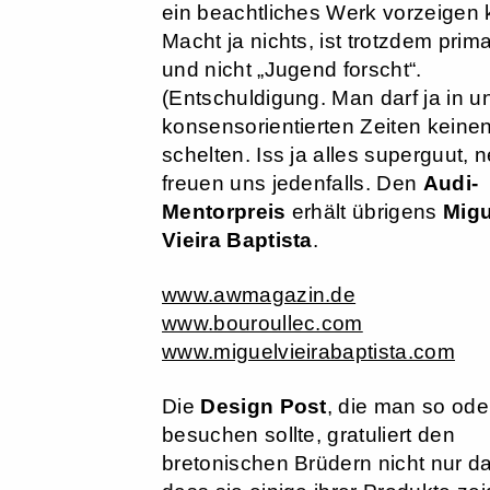
ein beachtliches Werk vorzeigen
Macht ja nichts, ist trotzdem prim
und nicht „Jugend forscht“.
(Entschuldigung. Man darf ja in u
konsensorientierten Zeiten keine
schelten. Iss ja alles superguut, n
freuen uns jedenfalls. Den
Audi-
Mentorpreis
erhält übrigens
Migu
Vieira Baptista
.
www.awmagazin.de
www.bouroullec.com
www.miguelvieirabaptista.com
Die
Design Post
, die man so ode
besuchen sollte, gratuliert den
bretonischen Brüdern nicht nur da