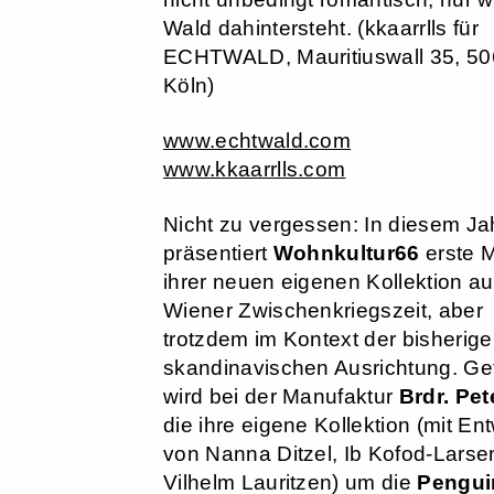
Wald dahintersteht. (kkaarrlls für
ECHTWALD, Mauritiuswall 35, 5
Köln)
www.echtwald.com
www.kkaarrlls.com
Nicht zu vergessen: In diesem Ja
präsentiert
Wohnkultur66
erste 
ihrer neuen eigenen Kollektion au
Wiener Zwischenkriegszeit, aber
trotzdem im Kontext der bisherige
skandinavischen Ausrichtung. Gef
wird bei der Manufaktur
Brdr. Pe
die ihre eigene Kollektion (mit En
von Nanna Ditzel, Ib Kofod-Larse
Vilhelm Lauritzen) um die
Pengui