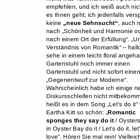
empfehlen, und ich weiß auch nic
es Ihnen geht; ich jedenfalls vers
keine
„neue Sehnsucht“
, auch n
nach „Schönheit und Harmonie o
nach einem Ort der Erfüllung“. „U
Verständnis von Romantik“ – hall
sehe in einem leicht floral angeh
Gartenstuhl noch immer einen
Gartenstuhl und nicht sofort eine
„Gegenentwurf zur Moderne“.
Wahrscheinlich habe ich einige n
Diskursschleifen nicht mitbekom
heißt es in dem Song „Let’s do it“
Eartha Kitt so schön: „
Romantic
sponges they say do it
/ Oyster
in Oyster Bay do it / Let’s do it, let’
love”. Hören Sie mal rein! Vielleich