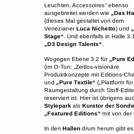
Leuchten, Accessoires“ ebenso
ausgebreitet werden wie
„Das H
(dieses Mal gestaltet von dem
Venezianer
Luca Nichetto
) und
Stage“
. Und ebenfalls in Halle 3.
„D3 Design Talents“
.
Wogegen Ebene 3.2 für
„Pure Ed
(im O-Ton: „Zeitlos-visionäre
Produktkonzepte mit Editions-Cha
und
„Pure Textile“
(„Plattform für 
Raumgestaltung durch Stoff-Edite
reserviert ist. Hier ist übrigens au
Stylepark
als
Kurator der Sond
„Featured Editions“
mit von der 
In den
Hallen
drum herum gibt es