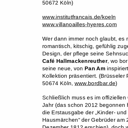
50672 Köln)
www.institutfrancais.de/koeln
www.villanoailles-hyeres.com
Wer dann immer noch glaubt, es
romantisch, kitschig, gefühlig zu
Design, der pflege seine Sehnsuc
Café Hallmackenreuther
, wo bo
seine neue, von
Pan Am
inspirier
Kollektion präsentiert. (Brüsseler 
50674 Köln,
www.bordbar.de
)
Schließlich muss es im offizielle
Jahr (das schon 2012 begonnen h
die Erstausgabe der „Kinder- und
Hausmärchen“ der Gebrüder am 
Dezember 1812 erschien), doch 