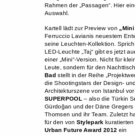
Rahmen der „Passagen“. Hier ein
Auswahl.
Kartell lädt zur Preview von
„Mini
Ferruccio Lavianis neuestem Entw
seine Leuchten-Kollektion. Sprich
LED-Leuchte „Taj“ gibt es jetzt au
einer „Mini“-Version. Nicht für klei
Leute, sondern für den Nachttisc
Bad
stellt in der Reihe „Projektwer
die Shootingstars der Design- un
Architekturszene von Istanbul vor
SUPERPOOL
– also die Türkin S
Gürdoğan und der Däne Gregers
Thomsen und ihr Team. Zuletzt h
für den von
Stylepark
kuratierte
Urban Future Award 2012
ein