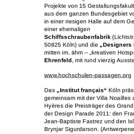
Projekte von 15 Gestaltungsfakul
aus dem ganzen Bundesgebiet vor
in einer riesigen Halle auf dem G
einer ehemaligen
Schiffsschraubenfabrik
(Lichtstr
50825 Köln) und die
„Designers 
mitten im, ähm – „kreativen Hotspo
Ehrenfeld
, mit rund vierzig Ausste
www.hochschulen-passagen.org
Das
„Institut français“
Köln präs
gemeinsam mit der Villa Noailles
Hyères die Preisträger des Grand
der Design Parade 2011: den Fr
Jean-Baptiste Fastrez und den Is
Brynjar Sigurdarson. (Antwerpener