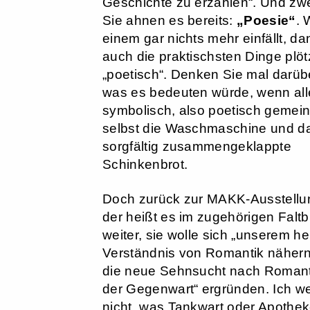
Geschichte zu erzählen“. Und zwe
Sie ahnen es bereits:
„Poesie“
.
einem gar nichts mehr einfällt, da
auch die praktischsten Dinge plöt
„poetisch“. Denken Sie mal darüb
was es bedeuten würde, wenn all
symbolisch, also poetisch gemein
selbst die Waschmaschine und d
sorgfältig zusammengeklappte
Schinkenbrot.
Doch zurück zur MAKK-Ausstellu
der heißt es im zugehörigen Faltbl
weiter, sie wolle sich „unserem h
Verständnis von Romantik näher
die neue Sehnsucht nach Romant
der Gegenwart“ ergründen. Ich w
nicht, was Tankwart oder Apothek