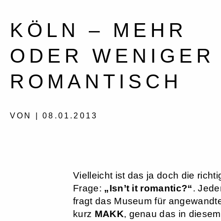
KÖLN – MEHR
ODER WENIGER
ROMANTISCH
VON | 08.01.2013
Vielleicht ist das ja doch die richt
Frage:
„Isn’t it romantic?“
. Jede
fragt das Museum für angewandte
kurz
MAKK
, genau das in diese