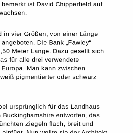
 bemerkt ist David Chipperfield auf
ewachsen.
d in vier Größen, von einer Länge
r angeboten. Die Bank „Fawley“
2,50 Meter Länge. Dazu gesellt sich
as für alle drei verwendete
 Europa. Man kann zwischen
weiß pigmentierter oder schwarz
.
bel ursprünglich für das Landhaus
n Buckinghamshire entworfen, das
ünchten Ziegeln flach, breit und
s einfügt. Nun wollte sie der Architekt