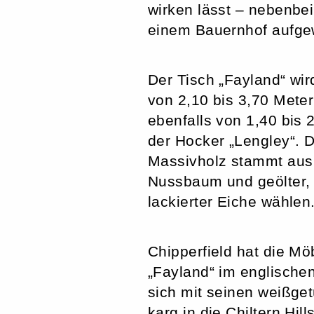
wirken lässt – nebenbei
einem Bauernhof aufg
Der Tisch „Fayland“ wir
von 2,10 bis 3,70 Mete
ebenfalls von 1,40 bis 
der Hocker „Lengley“. D
Massivholz stammt aus
Nussbaum und geölter, 
lackierter Eiche wählen
Chipperfield hat die Mö
„Fayland“ im englische
sich mit seinen weißget
karg in die Chiltern Hill