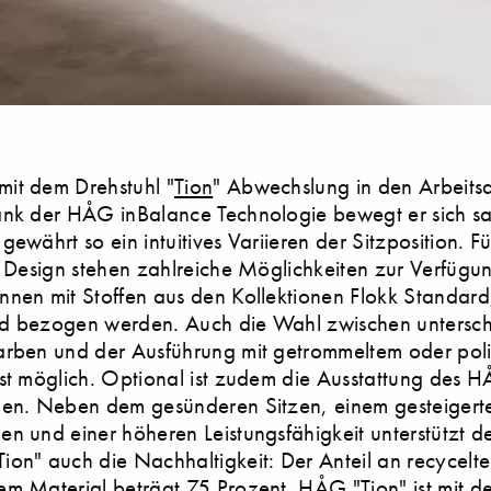
it dem Drehstuhl "
Tion
" Abwechslung in den Arbeitsa
ank der HÅG inBalance Technologie bewegt er sich sa
gewährt so ein intuitives Variieren der Sitzposition. F
e Design stehen zahlreiche Möglichkeiten zur Verfügun
nnen mit Stoffen aus den Kollektionen Flokk Standar
d bezogen werden. Auch die Wahl zwischen untersch
arben und der Ausführung mit getrommeltem oder pol
st möglich. Optional ist zudem die Ausstattung des H
nen. Neben dem gesünderen Sitzen, einem gesteigert
n und einer höheren Leistungsfähigkeit unterstützt d
on" auch die Nachhaltigkeit: Der Anteil an recycelt
m Material beträgt 75 Prozent. HÅG "Tion" ist mit d