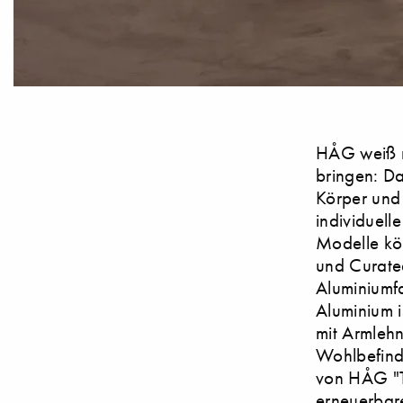
HÅG weiß m
bringen: D
Körper und 
individuell
Modelle kö
und Curate
Aluminiumf
Aluminium i
mit Armleh
Wohlbefinde
von HÅG "Ti
erneuerbare