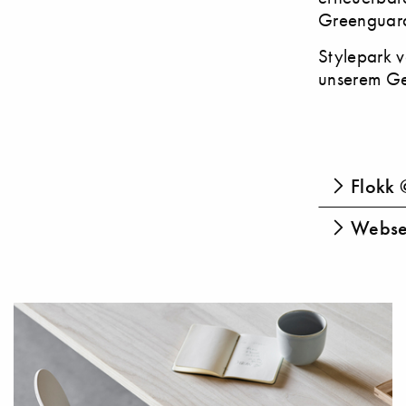
Greenguard
Stylepark v
unserem Ge
Flokk 
Websei