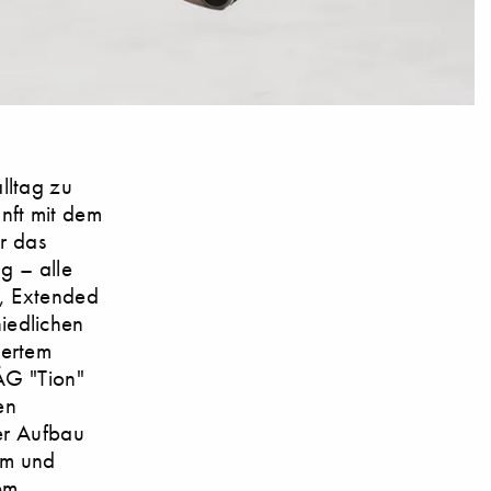
lltag zu
nft mit dem
ür das
g – alle
d, Extended
iedlichen
iertem
ÅG "Tion"
en
er Aufbau
em und
em