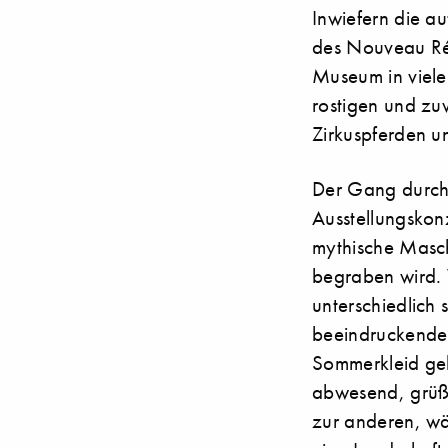
Inwiefern die a
des Nouveau Réa
Museum in vieler
rostigen und zu
Zirkuspferden u
Der Gang durch 
Ausstellungskon
mythische Masch
begraben wird. 
unterschiedlich s
beeindruckende 
Sommerkleid geh
abwesend, grüßt
zur anderen, wä