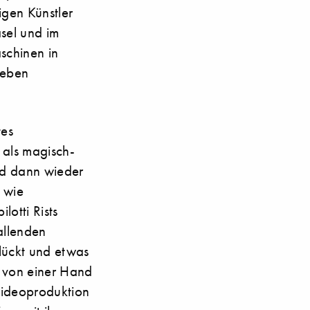
igen Künstler
sel und im
aschinen in
neben
tes
 als magisch-
nd dann wieder
 wie
lotti Rists
allenden
lückt und etwas
 von einer Hand
Videoproduktion