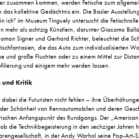
er zusammen kommen, werden Fetische zum allgemein
in das kollektive Gedächtnis ein. Die Basler Ausstellun
bin ich" im Museum Tinguely untersucht die Fetischroll
n mehr als achtzig Künstlern, darunter Giacomo Ball
oman Signer und Gerhard Richter, beleuchtet die Sc
tischfantasien, die das Auto zum individualisierten 
ne und große Fluchten oder zu einem Mittel zur Dista
ofilierung und einigem mehr werden lassen.
 und Kritik
n dabei die Futuristen nicht fehlen – ihre Überhöhung
 der Schönheit von Rennautomobilen und deren Gesc
orischen Anfangspunkt des Rundgangs. Der „American 
ob die Technikbegeisterung in den sechziger Jahren h
engesellschaft, in der Andy Warhol seine Pop-Art-Su