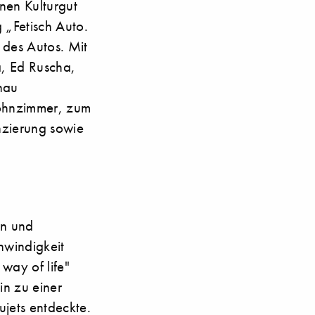
en Kulturgut
g „Fetisch Auto.
e des Autos. Mit
a, Ed Ruscha,
hau
Wohnzimmer, zum
nzierung sowie
en und
hwindigkeit
way of life"
in zu einer
jets entdeckte.