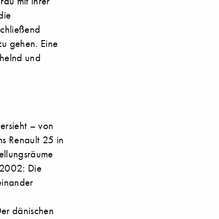
rau mit ihrer
die
schließend
zu gehen. Eine
ächelnd und
ersieht – von
s Renault 25 in
stellungsräume
 2002: Die
einander
Der dänischen