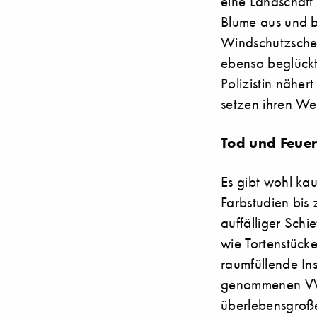
eine Landschaft v
Blume aus und b
Windschutzsche
ebenso beglückt
Polizistin näher
setzen ihren Weg
Tod und Feue
Es gibt wohl kau
Farbstudien bis
auffälliger Schi
wie Tortenstück
raumfüllende Ins
genommenen VW K
überlebensgroße