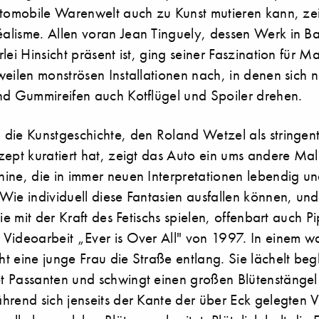
utomobile Warenwelt auch zu Kunst mutieren kann, ze
lisme. Allen voran Jean Tinguely, dessen Werk in Ba
lei Hinsicht präsent ist, ging seiner Faszination für M
weilen monströsen Installationen nach, in denen sich 
nd Gummireifen auch Kotflügel und Spoiler drehen.
die Kunstgeschichte, den Roland Wetzel als stringen
zept kuratiert hat, zeigt das Auto ein ums andere Mal
ine, die in immer neuen Interpretationen lebendig u
Wie individuell diese Fantasien ausfallen können, und
ie mit der Kraft des Fetischs spielen, offenbart auch Pipi
Videoarbeit „Ever is Over All" von 1997. In einem w
t eine junge Frau die Straße entlang. Sie lächelt beg
 Passanten und schwingt einen großen Blütenstängel
hrend sich jenseits der Kante der über Eck gelegten 