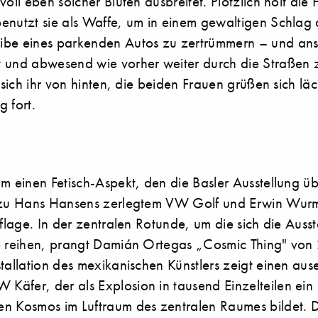
oll eben solcher Blüten ausbreitet. Plötzlich holt die F
enutzt sie als Waffe, um in einem gewaltigen Schlag 
ibe eines parkenden Autos zu zertrümmern – und an
 und abwesend wie vorher weiter durch die Straßen 
t sich ihr von hinten, die beiden Frauen grüßen sich l
 fort.
r
m einen Fetisch-Aspekt, den die Basler Ausstellung üb
 zu Hans Hansens zerlegtem VW Golf und Erwin Wurm
eflage. In der zentralen Rotunde, um die sich die Aus
e reihen, prangt Damián Ortegas „Cosmic Thing" von
tallation des mexikanischen Künstlers zeigt einen aus
äfer, der als Explosion in tausend Einzelteilen ein
n Kosmos im Luftraum des zentralen Raumes bildet. 