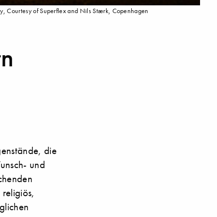
ly, Courtesy of Superflex and Nils Stærk, Copenhagen
rn
genstände, die
Wunsch- und
echenden
religiös,
öglichen