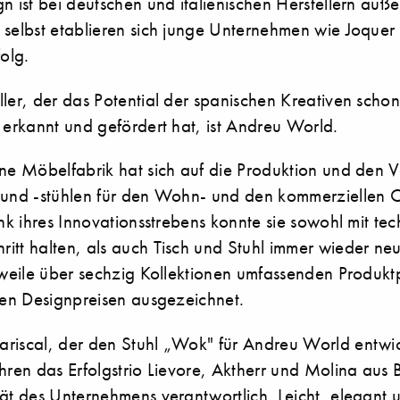
n ist bei deutschen und italienischen Herstellern äuße
 selbst etablieren sich junge Unternehmen wie Joquer
olg.
ler, der das Potential der spanischen Kreativen schon
 erkannt und gefördert hat, ist Andreu World.
ine Möbelfabrik hat sich auf die Produktion und den V
 und -stühlen für den Wohn- und den kommerziellen 
ank ihres Innovationsstrebens konnte sie sowohl mit te
tt halten, als auch Tisch und Stuhl immer wieder neu 
erweile über sechzig Kollektionen umfassenden Produk
alen Designpreisen ausgezeichnet.
riscal, der den Stuhl „Wok" für Andreu World entwic
hren das Erfolgstrio Lievore, Aktherr und Molina aus 
tät des Unternehmens verantwortlich. Leicht, elegan