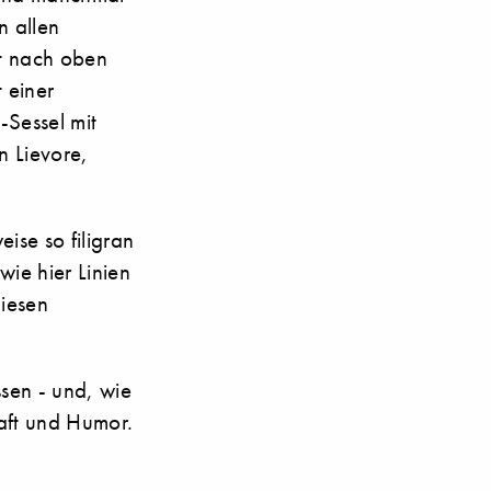
n allen
ht nach oben
 einer
-Sessel mit
n Lievore,
ise so filigran
wie hier Linien
diesen
sen - und, wie
haft und Humor.