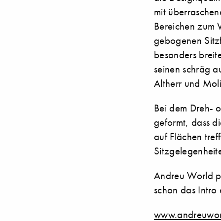
mit überraschend
Bereichen zum V
gebogenen Sitzf
besonders breit
seinen schräg au
Altherr und Moli
Bei dem Dreh- od
geformt, dass di
auf Flächen tref
Sitzgelegenheite
Andreu World pr
schon das Intro
www.andreuwor