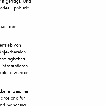
rst gefragt. Und
 oder Upoh mit
 seit den
ertrieb von
Objektbereich
chnologischen
interpretieren.
tpalette wurden
kelte, zeichnet
Barcelona für
t und manchmal