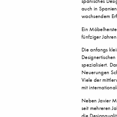
spanisches Desig
auch in Spanien
wachsendem Erf
Ein Möbelherstel
fünfziger Jahren
Die anfangs kle
Designertischen
spezialisiert. D
Neuerungen Schri
Viele der mittl
mit internation
Neben Javier Ma
seit mehreren Ja
die Designquali