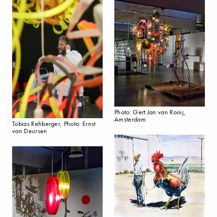
Photo: Gert Jan van Rooij,
Amsterdam
Tobias Rehberger, Photo: Ernst
van Deursen