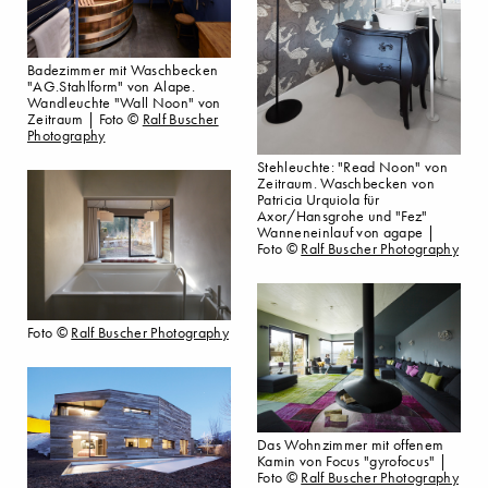
Badezimmer mit Waschbecken
"AG.Stahlform" von Alape.
Wandleuchte "Wall Noon" von
Zeitraum | Foto ©
Ralf Buscher
Photography
Stehleuchte: "Read Noon" von
Zeitraum. Waschbecken von
Patricia Urquiola für
Axor/Hansgrohe und "Fez"
Wanneneinlauf von agape |
Foto ©
Ralf Buscher Photography
Foto ©
Ralf Buscher Photography
Das Wohnzimmer mit offenem
Kamin von Focus "gyrofocus" |
Foto ©
Ralf Buscher Photography