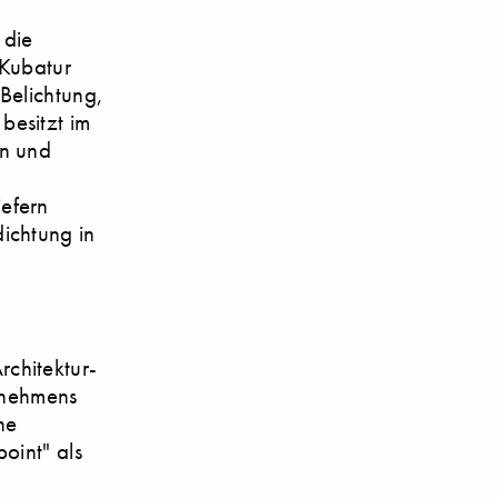
 die
 Kubatur
Belichtung,
besitzt im
en und
efern
ichtung in
chitektur-
ernehmens
ne
oint" als