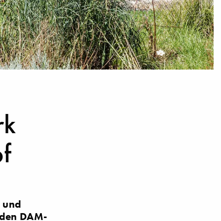
rk
f
- und
r den DAM-