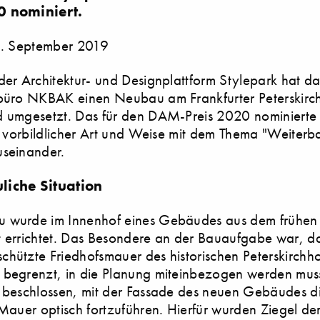
0 nominiert.
 3. September 2019
der Architektur- und Designplattform Stylepark hat da
rbüro NKBAK einen Neubau am Frankfurter Peterskirc
d umgesetzt. Das für den DAM-Preis 2020 nominiert
in vorbildlicher Art und Weise mit dem Thema "Weiter
useinander.
liche Situation
 wurde im Innenhof eines Gebäudes aus dem frühen
 errichtet. Das Besondere an der Bauaufgabe war, da
hützte Friedhofsmauer des historischen Peterskirchho
 begrenzt, in die Planung miteinbezogen werden muss
n beschlossen, mit der Fassade des neuen Gebäudes d
 Mauer optisch fortzuführen. Hierfür wurden Ziegel de