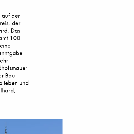
 auf der
eis, der
ird. Das
samt 100
eine
kanntgabe
sehr
edhofsmauer
er Bau
eblieben und
olhard,