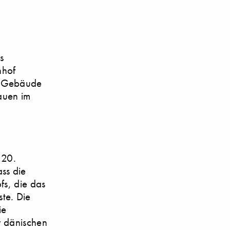
s
hhof
e Gebäude
bauen im
 20.
ss die
fs, die das
te. Die
ie
r dänischen