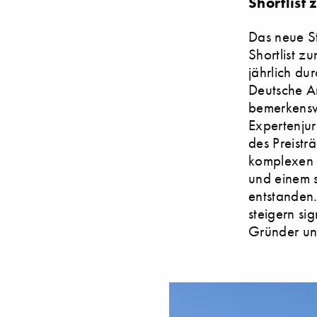
Shortlist
Das neue St
Shortlist z
jährlich d
Deutsche A
bemerkensw
Expertenjur
des Preistr
komplexen 
und einem 
entstanden.
steigern si
Gründer un