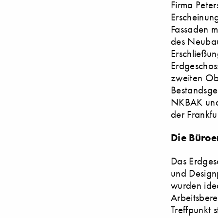
Firma Pete
Erscheinun
Fassaden mi
des Neubaus
Erschließu
Erdgeschos
zweiten Ob
Bestandsge
NKBAK und 
der Frankfu
Die Büroe
Das Erdges
und Designp
wurden idea
Arbeitsbere
Treffpunkt 