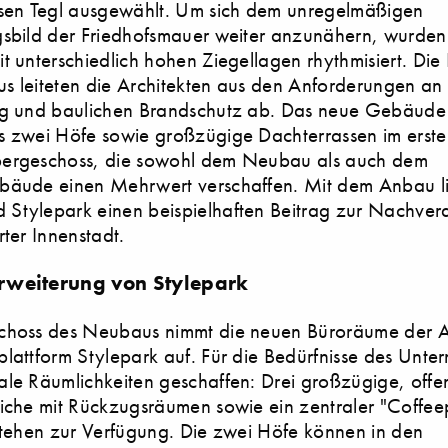
rsen Tegl ausgewählt. Um sich dem unregelmäßigen
gsbild der Friedhofsmauer weiter anzunähern, wurden
t unterschiedlich hohen Ziegellagen rhythmisiert. Die
 leiteten die Architekten aus den Anforderungen an 
ng und baulichen Brandschutz ab. Das neue Gebäude 
s zwei Höfe sowie großzügige Dachterrassen im erst
ergeschoss, die sowohl dem Neubau als auch dem
bäude einen Mehrwert verschaffen. Mit dem Anbau li
Stylepark einen beispielhaften Beitrag zur Nachverd
rter Innenstadt.
rweiterung von Stylepark
choss des Neubaus nimmt die neuen Büroräume der Ar
lattform Stylepark auf. Für die Bedürfnisse des Unt
le Räumlichkeiten geschaffen: Drei großzügige, offe
iche mit Rückzugsräumen sowie ein zentraler "Coffeep
stehen zur Verfügung. Die zwei Höfe können in den