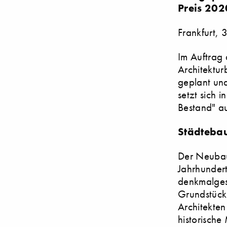
Preis 202
Frankfurt,
Im Auftrag 
Architektu
geplant un
setzt sich 
Bestand" a
Städtebau
Der Neubau
Jahrhundert
denkmalgesc
Grundstück
Architekte
historische