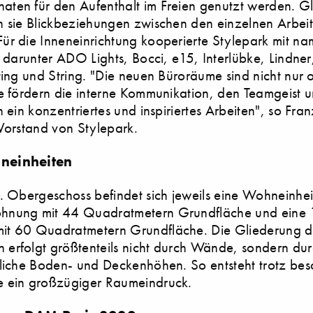
en für den Aufenthalt im Freien genutzt werden. Gl
 sie Blickbeziehungen zwischen den einzelnen Arbeit
r die Inneneinrichtung kooperierte Stylepark mit na
, darunter ADO Lights, Bocci, e15, Interlübke, Lindne
ting und String. "Die neuen Büroräume sind nicht nur o
e fördern die interne Kommunikation, den Teamgeist 
n ein konzentriertes und inspiriertes Arbeiten", so Fran
Vorstand von Stylepark.
neinheiten
. Obergeschoss befindet sich jeweils eine Wohneinheit
nung mit 44 Quadratmetern Grundfläche und eine 
t 60 Quadratmetern Grundfläche. Die Gliederung d
erfolgt größtenteils nicht durch Wände, sondern du
liche Boden- und Deckenhöhen. So entsteht trotz bes
 ein großzügiger Raumeindruck.