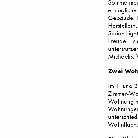
Sommermonat
ermöglichen
Gebäude. Fü
Herstellern
Serien.Ligh
Freude – si
unterstütze
Michaelis, 
Zwei Woh
Im 1. und 2
Zimmer-Woh
Wohnung mi
Wohnungen 
unterschied
Wohnfläche