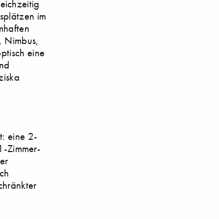
eichzeitig
splätzen im
mhaften
r, Nimbus,
ptisch eine
und
ziska
: eine 2-
1-Zimmer-
er
rch
chränkter