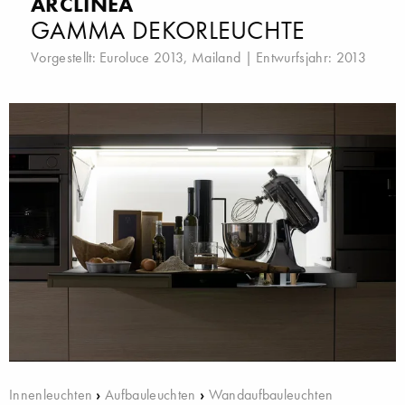
ARCLINEA
GAMMA DEKORLEUCHTE
Vorgestellt:
Euroluce 2013, Mailand
| Entwurfsjahr: 2013
Innenleuchten
›
Aufbauleuchten
›
Wandaufbauleuchten