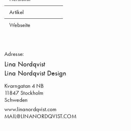
Artikel
Webseite
Adresse:
Lina Nordqvist
Lina Nordqvist Design
Kvarngatan 4 NB
11847 Stockholm
Schweden
www.linanordqvist.com
MAIL@LINANORDQVIST.COM