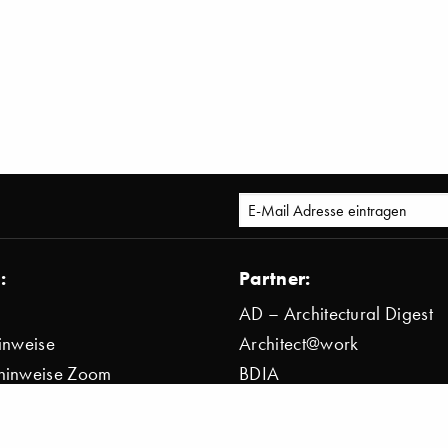
:
Partner:
AD – Architectural Digest
inweise
Architect@work
hinweise Zoom
BDIA
bestimmung