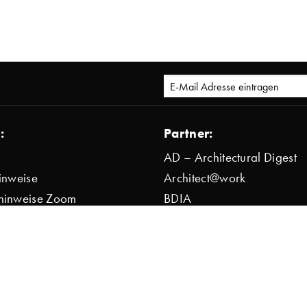
:
Partner:
AD – Architectural Digest
inweise
Architect@work
hinweise Zoom
BDIA
bestimmung