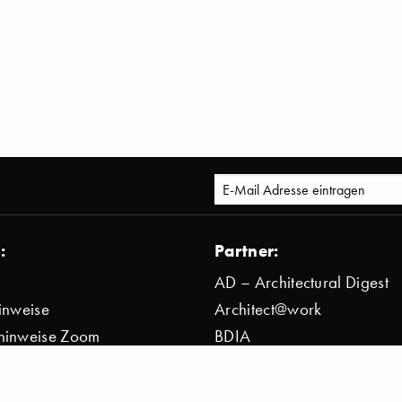
:
Partner:
AD – Architectural Digest
inweise
Architect@work
hinweise Zoom
BDIA
bestimmung