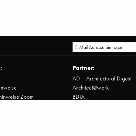
:
Partner:
AD – Architectural Digest
inweise
Architect@work
hinweise Zoom
BDIA
bestimmung