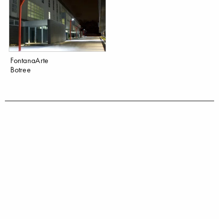
FontanaArte
Botree