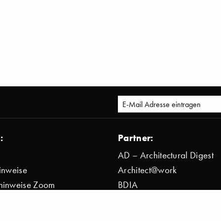
:
Partner:
AD – Architectural Digest
inweise
Architect@work
hinweise Zoom
BDIA
bestimmung