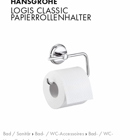
HANSGROHE
LOGIS CLASSIC
PAPIERROLLENHALTER
Bad / Sanitär
›
Bad- / WC-Accessoires
›
Bad- / WC-