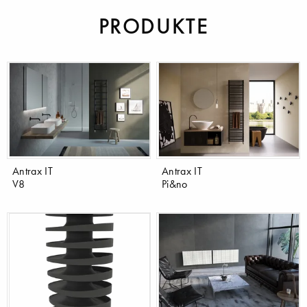
PRODUKTE
Antrax IT
Antrax IT
V8
Pi&no