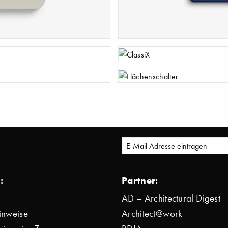
S-Color
ClassiX
Flächenschalter
:
Partner:
AD – Architectural Digest
inweise
Architect@work