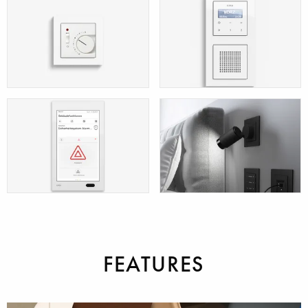
Türsprechanlagen
Jalousiesteuerung
Heizung, Lüftung,
Kommunikationstech
Raumklima
/ Unterhaltung
Sicherheit
Hotel
Installationen
FEATURES