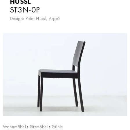
HUSSL
ST3N-0P
Design:
Peter Hussl
,
Arge2
Wohnmöbel
›
Sitzmöbel
›
Stühle