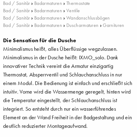
Bad / Sanitär
›
Badarmaturen
›
Thermostate
Bad / Sanitär
›
Badarmaturen
›
Ventile
Bad / Sanitär
›
Badarmaturen
›
Wandanschlussbögen
Bad / Sanitär
›
Badarmaturen
›
Duscharmaturen
›
Garnituren
Die Sensation für die Dusche
Minimalismus heißt, alles Überflüssige wegzulassen.
Minimalismus in der Dusche heißt: IXMO_solo. Dank
innovativer Technik vereint die Armatur einzigartig
Thermostat, Absperrventil und Schlauchanschluss in nur
einem Modul. Die Bedienung ist einfach und erschließt sich
intuitiv. Vorne wird die Wassermenge geregelt, hinten wird
die Temperatur eingestellt, der Schlauchanschluss ist
integriert. So entsteht durch nur ein wasserführendes
Element an der Wand Freiheit in der Badgestaltung und ein
deutlich reduzierter Montageaufwand.