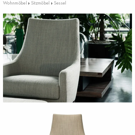
Wohnmöbel
›
Sitzmöbel
›
Sessel