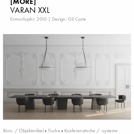
[MORE]
VARAN XXL
Entwurfsjahr: 2010 | Design:
Gil Coste
Büro- / Objektmöbel
›
Tische
›
Konferenztische / -systeme