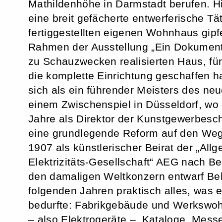
Mathildenhöhe in Darmstadt berufen. Hie
eine breit gefächerte entwerferische Tät
fertiggestellten eigenen Wohnhaus gipf
Rahmen der Ausstellung „Ein Dokument
zu Schauzwecken realisierten Haus, fü
die komplette Einrichtung geschaffen hat
sich als ein führender Meisters des neu
einem Zwischenspiel in Düsseldorf, wo e
Jahre als Direktor der Kunstgewerbesch
eine grundlegende Reform auf den Weg
1907 als künstlerischer Beirat der „All
Elektrizitäts-Gesellschaft“ AEG nach Ber
den damaligen Weltkonzern entwarf Be
folgenden Jahren praktisch alles, was 
bedurfte: Fabrikgebäude und Werkswo
– also Elektrogeräte –, Kataloge, Mes