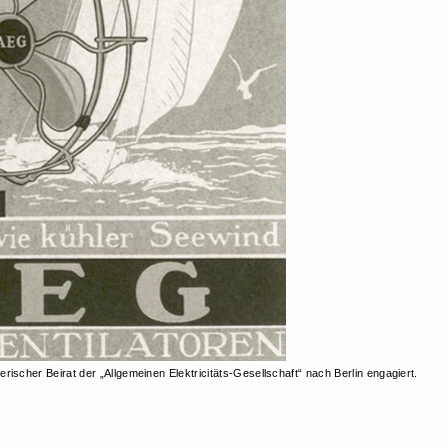
rischer Beirat der „Allgemeinen Elektricitäts-Gesellschaft“ nach Berlin engagiert.