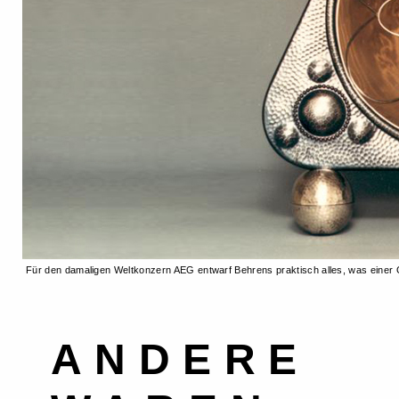
Für den damaligen Weltkonzern AEG entwarf Behrens praktisch alles, was einer G
ANDERE