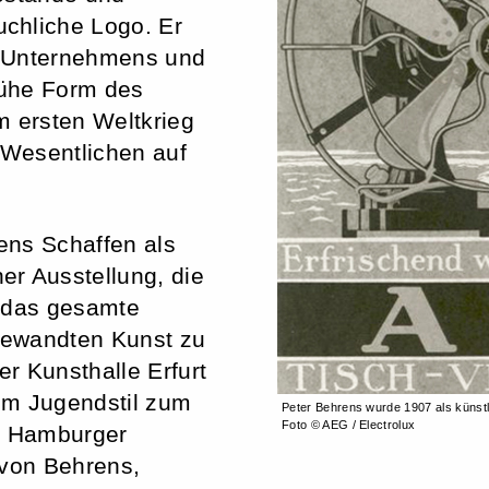
chliche Logo. Er
s Unternehmens und
frühe Form des
m ersten Weltkrieg
m Wesentlichen auf
rens Schaffen als
er Ausstellung, die
t das gesamte
gewandten Kunst zu
er Kunsthalle Erfurt
om Jugendstil zum
Peter Behrens wurde 1907 als künstle
Foto © AEG / Electrolux
de Hamburger
 von Behrens,