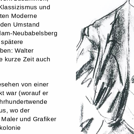
Klassizismus und
gten Moderne
h den Umstand
tsdam-Neubabelsberg
 spätere
ben: Walter
e kurze Zeit auch
esehen von einer
kt war (worauf er
Jahrhundertwende
us, wo der
 Maler und Grafiker
kolonie