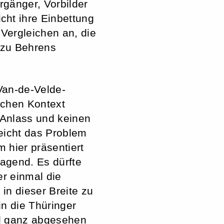
rgänger, Vorbilder
cht ihre Einbettung
 Vergleichen an, die
r zu Behrens
Van-de-Velde-
schen Kontext
 Anlass und keinen
leicht das Problem
 hier präsentiert
ragend. Es dürfte
er einmal die
in dieser Breite zu
in die Thüringer
nd ganz abgesehen