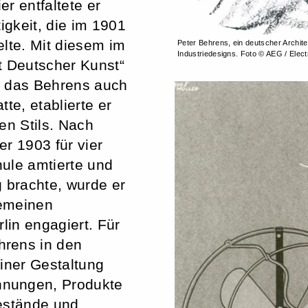
r entfaltete er
igkeit, die im 1901
elte. Mit diesem im
Peter Behrens, ein deutscher Archite
Industriedesigns. Foto © AEG / Elect
 Deutscher Kunst“
r das Behrens auch
te, etablierte er
en Stils. Nach
r 1903 für vier
ule amtierte und
 brachte, wurde er
gemeinen
lin engagiert. Für
hrens in den
einer Gestaltung
hnungen, Produkte
sestände und