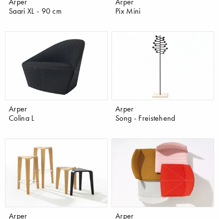
Arper
Arper
Saari XL - 90 cm
Pix Mini
Arper
Arper
Colina L
Song - Freistehend
Arper
Arper