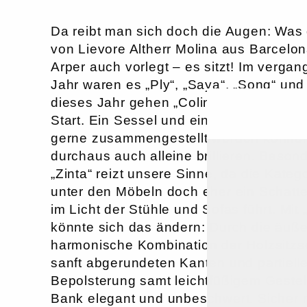
Da reibt man sich doch die Augen: Was 
von Lievore Altherr Molina aus Barcelon
Arper auch vorlegt – es sitzt! Im verga
Jahr waren es „Ply“, „Saya“, „Song“ und
dieses Jahr gehen „Colina“ und „Zinta“ 
Start. Ein Sessel und eine Bank, die gu
gerne zusammengestellt werden können
durchaus auch alleine brillieren. Beson
„Zinta“ reizt unsere Sinne, da die Kateg
unter den Möbeln doch eher ein Schatt
im Licht der Stühle und Sofas führt. Mit 
könnte sich das ändern: Durch die äuße
harmonische Kombination der Holzsitzs
sanft abgerundeten Kanten und partielle
Bepolsterung samt leichtfüßigem Gestell
Bank elegant und unbeschwert. Sicher