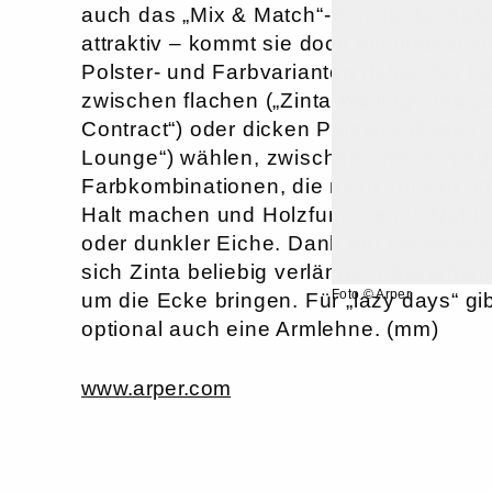
auch das „Mix & Match“-Prinzip die Sof
attraktiv – kommt sie doch mit untersch
Polster- und Farbvarianten daher. So 
zwischen flachen („Zinta Waiting“ und „Z
Contract“) oder dicken Polsterauflage („
Lounge“) wählen, zwischen unterschied
Farbkombinationen, die nicht vor Rot u
Halt machen und Holzfurnieren in Natur
oder dunkler Eiche. Dank der vielen Mod
sich Zinta beliebig verlängern beziehu
Foto © Arper
um die Ecke bringen. Für „lazy days“ gi
optional auch eine Armlehne. (mm)
www.arper.com