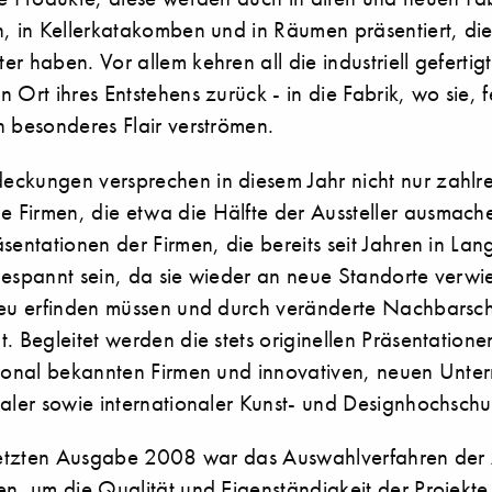
, in Kellerkatakomben und in Räumen präsentiert, die
r haben. Vor allem kehren all die industriell geferti
 Ort ihres Entstehens zurück - in die Fabrik, wo sie, f
n besonderes Flair verströmen.
ckungen versprechen in diesem Jahr nicht nur zahlr
Firmen, die etwa die Hälfte der Aussteller ausmach
sentationen der Firmen, die bereits seit Jahren in La
gespannt sein, da sie wieder an neue Standorte verw
neu erfinden müssen und durch veränderte Nachbarsc
. Begleitet werden die stets originellen Präsentatione
tional bekannten Firmen und innovativen, neuen Unt
naler sowie internationaler Kunst- und Designhochschu
 letzten Ausgabe 2008 war das Auswahlverfahren der 
n, um die Qualität und Eigenständigkeit der Projekte