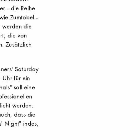
er - die Reihe
 wie Zumtobel -
e werden die
t, die von
. Zusätzlich
gners' Saturday
Uhr für ein
als" soll eine
ofessionellen
licht werden.
auch, dass die
s' Night" indes,