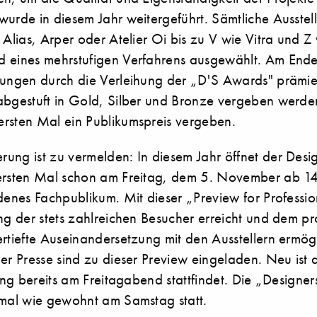
urde in diesem Jahr weitergeführt. Sämtliche Ausstell
 Alias, Arper oder Atelier Oi bis zu V wie Vitra und Z
 eines mehrstufigen Verfahrens ausgewählt. Am End
rungen durch die Verleihung der „D'S Awards" prämier
abgestuft in Gold, Silber und Bronze vergeben werden
rsten Mal ein Publikumspreis vergeben.
ung ist zu vermelden: In diesem Jahr öffnet der Desi
ersten Mal schon am Freitag, dem 5. November ab 14 
denes Fachpublikum. Mit dieser „Preview for Profession
ng der stets zahlreichen Besucher erreicht und dem pr
ertiefte Auseinandersetzung mit den Ausstellern ermög
er Presse sind zu dieser Preview eingeladen. Neu ist 
nung bereits am Freitagabend stattfindet. Die „Designer
smal wie gewohnt am Samstag statt.