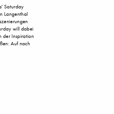
s' Saturday
In Langenthal
nszenierungen
urday will dabei
n der Inspiration
eißen: Auf nach