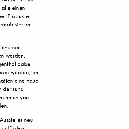
 alle einen
gten Produkte
ernab steriler
eiche neu
en werden.
ngenthal dabei
iesen werden, an
haften eine neue
n der rund
ernehmen von
len.
Aussteller neu
 zu fördern.