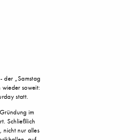
n - der „Samstag
 wieder soweit:
rday statt.
er Gründung im
t. Schließlich
, nicht nur alles
rikhallen, auf