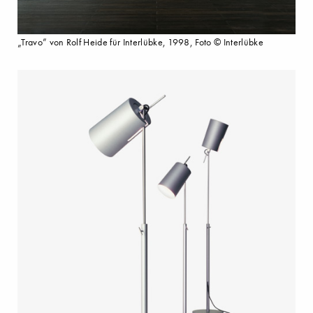
„Travo” von Rolf Heide für Interlübke, 1998, Foto © Interlübke