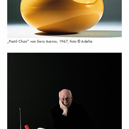
„Pastil Chair” von Eero Aarnio, 1967, Foto © Adelta