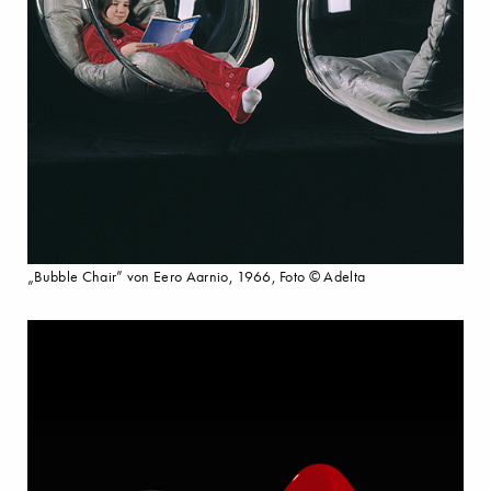
„Bubble Chair” von Eero Aarnio, 1966, Foto © Adelta