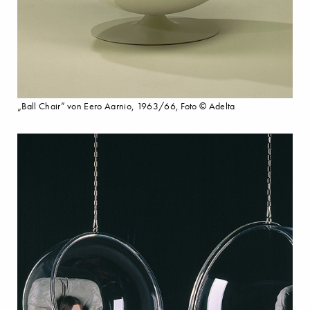
„Ball Chair” von Eero Aarnio, 1963/66, Foto © Adelta