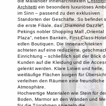
die Mailänder Innenarchitekten
Cristofor
Architetti
ein besonders luxuriöses Amb
im Sinn – passend zu den exklusiven
Standorten der Geschäfte. So befindet 
die erste Filiale, das „Diamond Dazzle“, 
Pekings nobler Shopping Mall „Oriental
Plaza“, neben Banken, First-Class-Hote
edlen Boutiquen. Die Innenarchitekten
achteten auf eine reduzierte, geschmac
Einrichtung – schließlich soll der Blick 
Kunden auf die Kleidung und die Acces
gelenkt werden. Klare Linien und helle,
weitläufige Flächen sorgen für Übersich
verleihen den Räumen eine freundliche
Atmosphäre.
Hochwertige Materialen wie Stein für de
Boden, Marmor an den Wänden und Me
für die Türrahmen spiegeln die