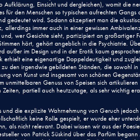
so Aufklärung, Einsicht und dergleichen), womit die n
es für den Menschen so typischen aufrechten Gangs a
d gedeutet wird. Sodann akzeptiert man die akustis
 allerdings immer auch in einer gewissen Ambivalen
 und, wer Gesichte sieht, partizipiert an großartiger F
timmen hört, gehört angeblich in die Psychiatrie. Üb
ird außer im Design und in der Erotik kaum gesproche
erhielt eine eigenartige Doppeldeutigkeit und zugle
zu den irgendwie gebildeten Ständen, die sowohl in
ng von Kunst und insgesamt von schönen Gegenstän
m unmittelbaren Genuss von Speisen sich artikulieren
 Zeiten, partiell auch heutzutage, als sehr wichtig era
rs und die explizite Wahrnehmung von Geruch jedoc
lschaftlich keine Rolle gespielt, er wurde eher unterdr
nn, als nicht relevant. Dabei wissen wir aus der Poesi
stseller von Patrick Süskind über das Parfüm begann