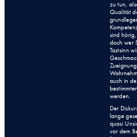
zu tun, al
Qualität d
grundlegen
Kompetenz,
sind hörig,
doch wer S
Tastsinn w
Geschmack 
Zueignung 
Wahrnehmu
auch in de
bestimmten
werden.
Der Disku
lange gesel
quasi Unsi
vor dem Be