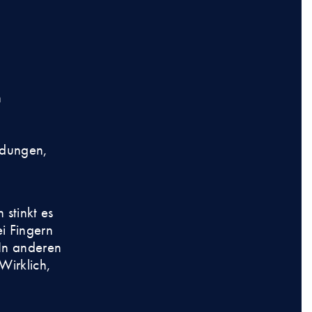
h
ndungen,
 stinkt es
ei Fingern
 In anderen
Wirklich,