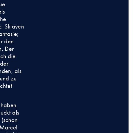
eue
ls
che
z: Sklaven
antasie;
er den
n. Der
ich die
 der
den, als
 und zu
chtet
h haben
ückt als
e (schon
 Marcel