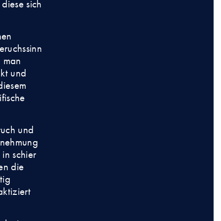
 diese sich
nen
eruchssinn
m man
nkt und
 diesem
fische
ruch und
hrnehmung
in schier
en die
tig
ktiziert