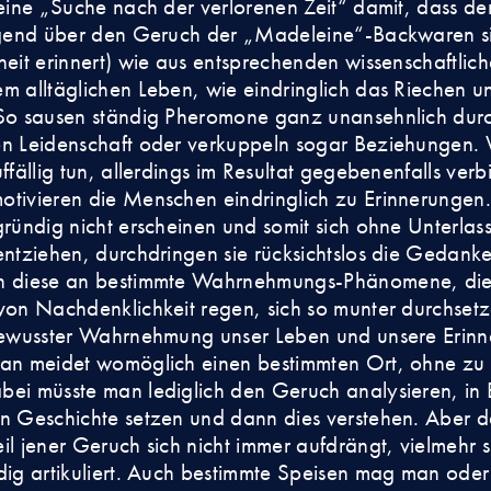
seine „Suche nach der verlorenen Zeit“ damit, dass de
iegend über den Geruch der „Madeleine“-Backwaren s
heit erinnert) wie aus entsprechenden wissenschaftlic
m alltäglichen Leben, wie eindringlich das Riechen u
So sausen ständig Pheromone ganz unansehnlich durch
en Leidenschaft oder verkuppeln sogar Beziehungen. 
ffällig tun, allerdings im Resultat gegebenenfalls verb
tivieren die Menschen eindringlich zu Erinnerungen
gründig nicht erscheinen und somit sich ohne Unterlass
entziehen, durchdringen sie rücksichtslos die Gedank
n diese an bestimmte Wahrnehmungs-Phänomene, die
von Nachdenklichkeit regen, sich so munter durchset
 bewusster Wahrnehmung unser Leben und unsere Erin
an meidet womöglich einen bestimmten Ort, ohne zu 
ei müsste man lediglich den Geruch analysieren, in
n Geschichte setzen und dann dies verstehen. Aber d
il jener Geruch sich nicht immer aufdrängt, vielmehr s
dig artikuliert. Auch bestimmte Speisen mag man oder