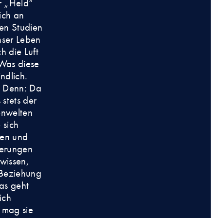
r „Held“
ich an
hen Studien
nser Leben
 die Luft
Was diese
indlich.
. Denn: Da
 stets der
enwelten
 sich
zen und
nerungen
wissen,
 Beziehung
as geht
ich
 mag sie