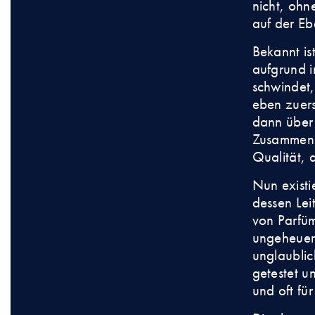
nicht, ohn
auf der E
Bekannt is
aufgrund i
schwindet
eben zuers
dann über 
Zusammenha
Qualität, 
Nun existi
dessen Lei
von Parfüm
ungeheuerl
unglaublic
getestet u
und oft für