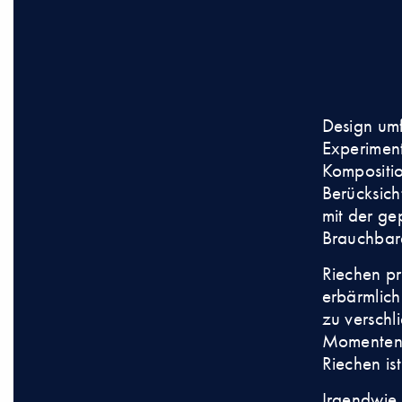
Design umf
Experiment
Kompositio
Berücksich
mit der ge
Brauchbar
Riechen pr
erbärmlich
zu verschl
Momenten 
Riechen ist
Irgendwie 