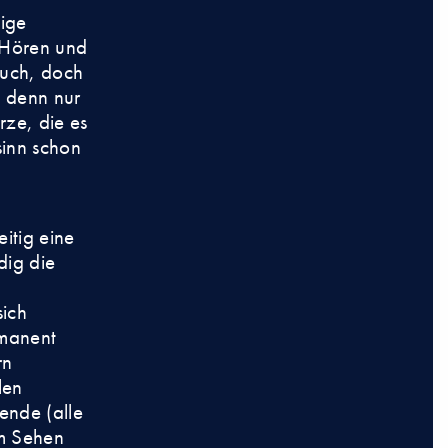
dige
 Hören und
ruch, doch
, denn nur
rze, die es
sinn schon
itig eine
dig die
sich
rmanent
rn
len
hende (alle
em Sehen