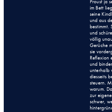
Proust ja 
im Bett l
seine Kind
und aus de
bestimmt. 
und schür
völlig unau
Gerüche mo
sie vorder
Reflexion 
und binde
unterhalb 
diesseits
steuern. M
warum. Dab
zur eigene
schwer, we
hintergrün