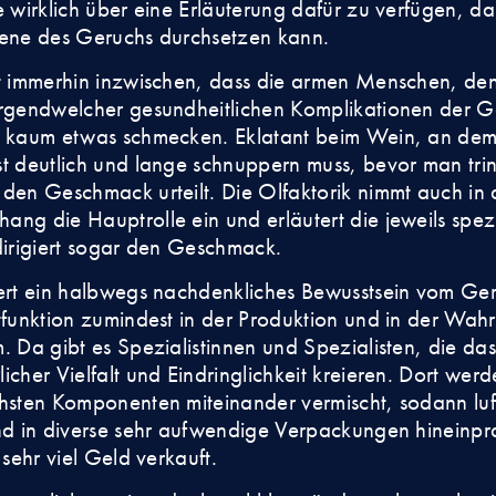
e wirklich über eine Erläuterung dafür zu verfügen, da
bene des Geruchs durchsetzen kann.
t immerhin inzwischen, dass die armen Menschen, de
rgendwelcher gesundheitlichen Komplikationen der G
, kaum etwas schmecken. Eklatant beim Wein, an de
t deutlich und lange schnuppern muss, bevor man tri
den Geschmack urteilt. Die Olfaktorik nimmt auch in
ng die Hauptrolle ein und erläutert die jeweils spezi
dirigiert sogar den Geschmack.
ert ein halbwegs nachdenkliches Bewusstsein vom Ge
tfunktion zumindest in der Produktion und in der Wa
. Da gibt es Spezialistinnen und Spezialisten, die das 
icher Vielfalt und Eindringlichkeit kreieren. Dort werd
hsten Komponenten miteinander vermischt, sodann luf
nd in diverse sehr aufwendige Verpackungen hineinpra
 sehr viel Geld verkauft.