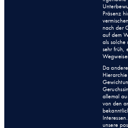
Unterbewus
Präsenz hi
vermische
nach der G
auf dem We
als solche
sehr früh,
Wegweiser
Da anderer
Hierarchie
Gewichtung
Geruchssin
allemal a
von den a
bekanntlich
Interessen
unsere pos