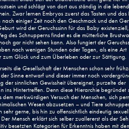
stsein und schlägt von dort aus ständig in die leben
nein. Zwar lernen Embryos zuerst das Tasten und das
n nach einiger Zeit noch den Geschmack und den Ge
eburt wird der Geruchssinn für das Baby existenziell
g des Schnupperns findet es die mütterliche Brustwa
 noch gar nicht sehen kann. Also fungiert der Geruchs
 eben nach wenigen Stunden oder Tagen, als eine Art
 zum Glück und zum Überleben oder zur Sättigung.
seits die Gesellschaft der Menschen schon sehr frühze
 der Sinne entwarf und dieser immer noch vordergrün
 der sinnlichen Gewissheit übereignet, purzelte der
n ins Hintertreffen. Denn diese Hierarchie begründet 
us dem merkwürdigen Versuch der Menschen, sich pe
nimalischen Wesen abzusetzen – und Tiere schnuppe
 sehr gerne, bis hin zu offensichtlich eindeutig sexuel
. Der Mensch erklärt sich selber zuallererst als der Se
itiv besetzten Kategorien für Erkenntnis haben mit d